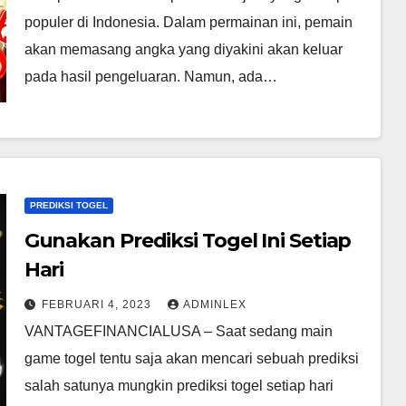
populer di Indonesia. Dalam permainan ini, pemain
akan memasang angka yang diyakini akan keluar
pada hasil pengeluaran. Namun, ada…
PREDIKSI TOGEL
Gunakan Prediksi Togel Ini Setiap
Hari
FEBRUARI 4, 2023
ADMINLEX
VANTAGEFINANCIALUSA – Saat sedang main
game togel tentu saja akan mencari sebuah prediksi
salah satunya mungkin prediksi togel setiap hari