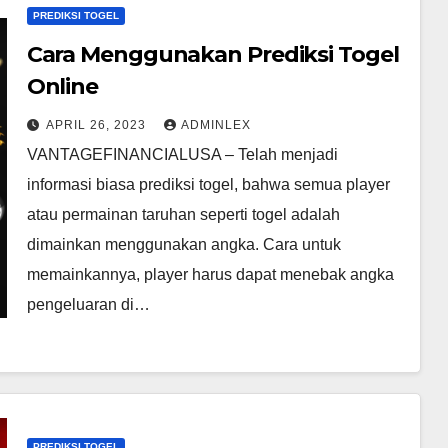
PREDIKSI TOGEL
Cara Menggunakan Prediksi Togel
Online
APRIL 26, 2023
ADMINLEX
VANTAGEFINANCIALUSA – Telah menjadi
informasi biasa prediksi togel, bahwa semua player
atau permainan taruhan seperti togel adalah
dimainkan menggunakan angka. Cara untuk
memainkannya, player harus dapat menebak angka
pengeluaran di…
PREDIKSI TOGEL