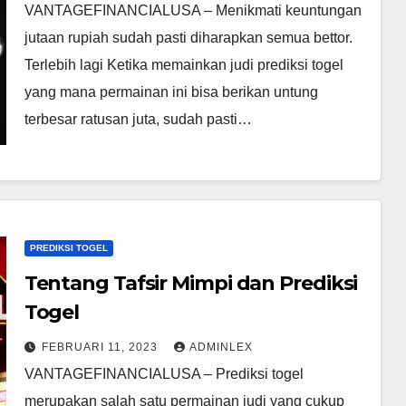
VANTAGEFINANCIALUSA – Menikmati keuntungan
jutaan rupiah sudah pasti diharapkan semua bettor.
Terlebih lagi Ketika memainkan judi prediksi togel
yang mana permainan ini bisa berikan untung
terbesar ratusan juta, sudah pasti…
PREDIKSI TOGEL
Tentang Tafsir Mimpi dan Prediksi
Togel
FEBRUARI 11, 2023
ADMINLEX
VANTAGEFINANCIALUSA – Prediksi togel
merupakan salah satu permainan judi yang cukup