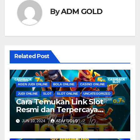
By
ADM GOLD
Related Post
AGEN JUDI ONLINE
BOLA ONLINE
CASINO ONLINE
JUDI ONLINE
SLOT
SLOT ONLINE
UNCATEGORIZED
Cara Temukan Link Slot
Resmi dan Terpercaya
dengan Mudah
JUN 10, 2024
ADM GOLD