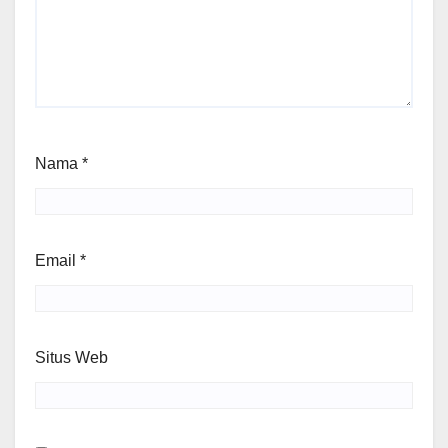
Nama
*
Email
*
Situs Web