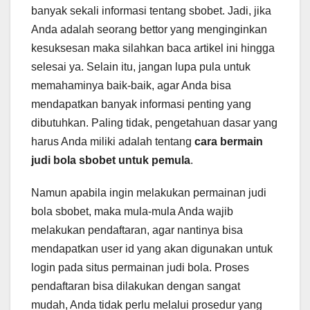
banyak sekali informasi tentang sbobet. Jadi, jika
Anda adalah seorang bettor yang menginginkan
kesuksesan maka silahkan baca artikel ini hingga
selesai ya. Selain itu, jangan lupa pula untuk
memahaminya baik-baik, agar Anda bisa
mendapatkan banyak informasi penting yang
dibutuhkan. Paling tidak, pengetahuan dasar yang
harus Anda miliki adalah tentang
cara bermain
judi bola sbobet untuk pemula
.
Namun apabila ingin melakukan permainan judi
bola sbobet, maka mula-mula Anda wajib
melakukan pendaftaran, agar nantinya bisa
mendapatkan user id yang akan digunakan untuk
login pada situs permainan judi bola. Proses
pendaftaran bisa dilakukan dengan sangat
mudah, Anda tidak perlu melalui prosedur yang