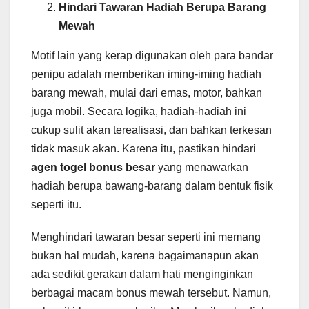
Hindari Tawaran Hadiah Berupa Barang
Mewah
Motif lain yang kerap digunakan oleh para bandar
penipu adalah memberikan iming-iming hadiah
barang mewah, mulai dari emas, motor, bahkan
juga mobil. Secara logika, hadiah-hadiah ini
cukup sulit akan terealisasi, dan bahkan terkesan
tidak masuk akan. Karena itu, pastikan hindari
agen togel bonus besar
yang menawarkan
hadiah berupa bawang-barang dalam bentuk fisik
seperti itu.
Menghindari tawaran besar seperti ini memang
bukan hal mudah, karena bagaimanapun akan
ada sedikit gerakan dalam hati menginginkan
berbagai macam bonus mewah tersebut. Namun,