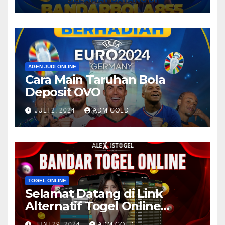
AGEN JUDI ONLINE
Cara Main Taruhan Bola
Deposit OVO
JULI 2, 2024
ADM GOLD
TOGEL ONLINE
Selamat Datang di Link
Alternatif Togel Online
AlexisTogel
JUNI 29, 2024
ADM GOLD