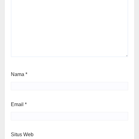
Nama
*
Email
*
Situs Web