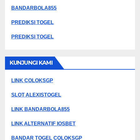
BANDARBOLA855
PREDIKSI TOGEL
PREDIKSI TOGEL
KUNJUNGI KAMI
LINK COLOKSGP
SLOT ALEXISTOGEL
LINK BANDARBOLA855
LINK ALTERNATIF IOSBET
BANDAR TOGEL COLOKSGP