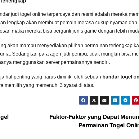
 Terlengkap
bandar judi togel online terpercaya dan resmi adalah mereka memi
inan lengkap akan membuat pemain merasa cukup nyaman dan 
 bosan maka mereka bisa berganti jenis game dengan lebih mud
ang akan mampu menyediakan pilihan permainan terlengkap k
nia. Sedangkan para agen judi penipu, tidak mungkin bisa mem
hanya menggunakan server permainannya sendiri.
ga hal penting yang harus dimiliki oleh sebuah
bandar togel on
nya memilih yang memenuhi 3 syarat di atas.
ogel
Faktor-Faktor yang Dapat Menu
Permainan Togel Onl