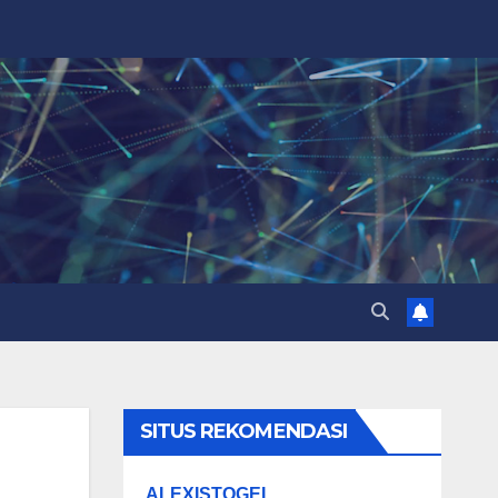
SITUS REKOMENDASI
ALEXISTOGEL