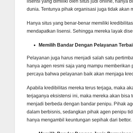
lisensi yang dimiliki oleh situs judi online, hanya 
dunia. Tentunya pihak organisasi juga tidak akan
Hanya situs yang benar-benar memiliki kredibilit
mendapatkan lisensi. Sehingga mereka layak dis
Memilih Bandar Dengan Pelayanan Terbai
Pelayanan juga harus menjadi salah satu pertimba
hanya agen resmi saja yang mampu memberikan pel
percaya bahwa pelayanan baik akan menjaga kredi
Apabila kredibilitas mereka terus terjaga, maka 
terjaganya eksistensi ini, maka mereka akan bisa 
menjadi berbeda dengan bandar penipu. Pihak age
dalam berbisnis, sedangkan pihak agen penipu tid
hanya mengambil keuntungan sepihak dari bettor.