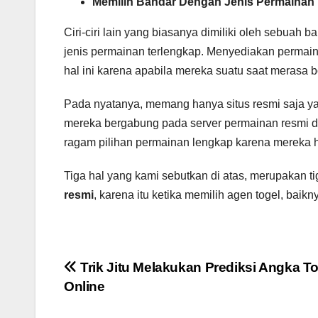
Memilih Bandar Dengan Jenis Permainan
Ciri-ciri lain yang biasanya dimiliki oleh sebuah 
jenis permainan terlengkap. Menyediakan perma
hal ini karena apabila mereka suatu saat merasa
Pada nyatanya, memang hanya situs resmi saja y
mereka bergabung pada server permainan resmi du
ragam pilihan permainan lengkap karena mereka 
Tiga hal yang kami sebutkan di atas, merupakan ti
resmi
, karena itu ketika memilih agen togel, baik
Navigasi
Trik Jitu Melakukan Prediksi Angka T
Online
pos