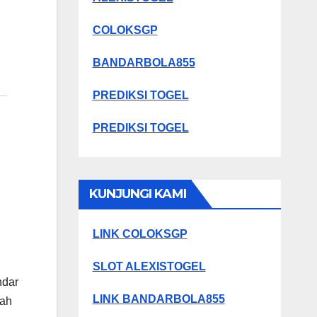
COLOKSGP
BANDARBOLA855
PREDIKSI TOGEL
PREDIKSI TOGEL
KUNJUNGI KAMI
LINK COLOKSGP
SLOT ALEXISTOGEL
ndar
LINK BANDARBOLA855
lah