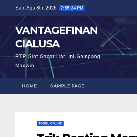
Skip
Sab. Agu 8th, 2026
7:55:25 PM
to
content
VANTAGEFINAN
CIALUSA
RTP Slot Gacor Hari Ini Gampang
Maxwin
HOME
SAMPLE PAGE
TOGEL ONLINE