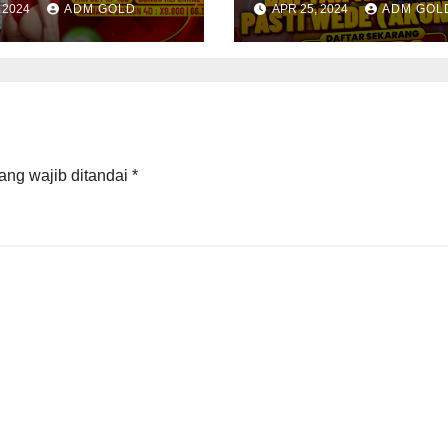
, 2024
ADM GOLD
APR 25, 2024
ADM GOL
iksi Togel Saat
Cara Mainnya
 Togel Online
ang wajib ditandai
*