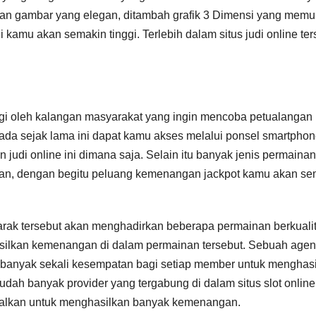
ilan gambar yang elegan, ditambah grafik 3 Dimensi yang mem
 kamu akan semakin tinggi. Terlebih dalam situs judi online ter
ngi oleh kalangan masyarakat yang ingin mencoba petualangan
h ada sejak lama ini dapat kamu akses melalui ponsel smartpho
udi online ini dimana saja. Selain itu banyak jenis permaina
, dengan begitu peluang kemenangan jackpot kamu akan se
arak tersebut akan menghadirkan beberapa permainan berkualit
silkan kemenangan di dalam permainan tersebut. Sebuah agen 
n banyak sekali kesempatan bagi setiap member untuk menghas
ah banyak provider yang tergabung di dalam situs slot online
imalkan untuk menghasilkan banyak kemenangan.