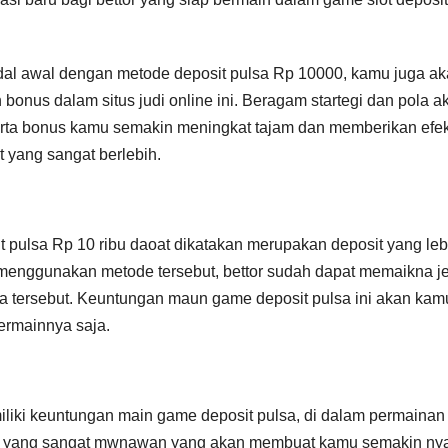
al awal dengan metode deposit pulsa Rp 10000, kamu juga a
onus dalam situs judi online ini. Beragam startegi dan pola a
serta bonus kamu semakin meningkat tajam dan memberikan efe
 yang sangat berlebih.
t pulsa Rp 10 ribu daoat dikatakan merupakan deposit yang leb
 menggunakan metode tersebut, bettor sudah dapat memaikna j
a tersebut. Keuntungan maun game deposit pulsa ini akan kam
ermainnya saja.
iki keuntungan main game deposit pulsa, di dalam permainan 
lan yang sangat mwnawan yang akan membuat kamu semakin n