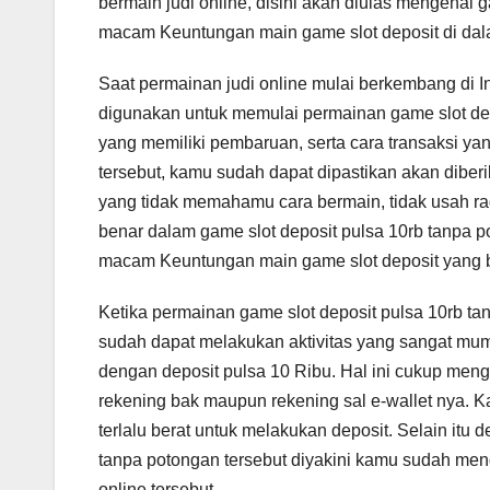
bermain judi online, disini akan diulas mengenai 
macam Keuntungan main game slot deposit di dal
Saat permainan judi online mulai berkembang di 
digunakan untuk memulai permainan game slot dep
yang memiliki pembaruan, serta cara transaksi ya
tersebut, kamu sudah dapat dipastikan akan diber
yang tidak memahamu cara bermain, tidak usah r
benar dalam game slot deposit pulsa 10rb tanpa 
macam Keuntungan main game slot deposit yang b
Ketika permainan game slot deposit pulsa 10rb ta
sudah dapat melakukan aktivitas yang sangat mump
dengan deposit pulsa 10 Ribu. Hal ini cukup meng
rekening bak maupun rekening sal e-wallet nya. Ka
terlalu berat untuk melakukan deposit. Selain itu
tanpa potongan tersebut diyakini kamu sudah men
online tersebut.