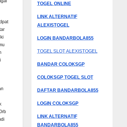
agai
TOGEL ONLINE
LINK ALTERNATIF
dpat
ALEXISTOGEL
tar
ki
LOGIN BANDARBOLA855
amu
TOGEL SLOT ALEXISTOGEL
n
i
BANDAR COLOKSGP
COLOKSGP TOGEL SLOT
an
DAFTAR BANDARBOLA855
LOGIN COLOKSGP
k
0rb
LINK ALTERNATIF
udi
BANDARBOLA855