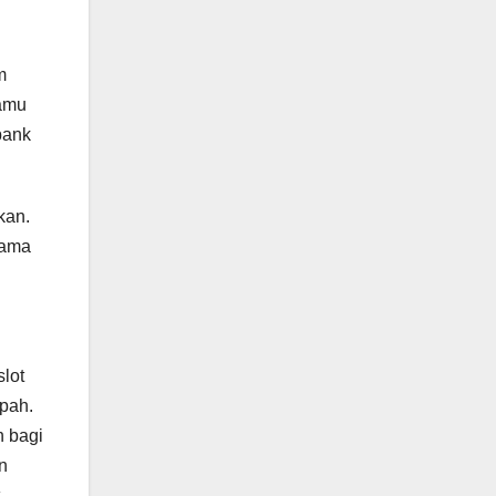
m
Kamu
bank
kan.
sama
lot
pah.
n bagi
n