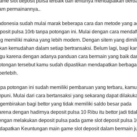
game slot deposit pulsa terbaik dan tentunya mendapatkan berb
am permainannya..
Indonesia sudah mulai marak beberapa cara dan metode yang a
osit pulsa 10rb tanpa potongan ini. Mulai dengan cara mendaf
ng memiliki makna yang lebih modern. Dengan sitem yang dimili
ikan kemudahan dalam setiap bertransaksi. Belum lagi, bagi k
agu karena dengan adanya panduan cara bermain yang baik da
potongan tersebut kamu sudah dipastikan mendapatkan berbaga
erlebih.
npa potongan ini sudah memiliki pembaruan yang terbaru, kamu
uni. Mulai dari cara bertansaksi yang sekarang dapat dilakuk
gembirakan bagi bettor yang tidak memiliki saldo besar pada
rena dengan hadirnya deposit pulsa 10 Ribu itu bettor jadi tida
 dengan melakukan deposit pulsa pada game slot deposit pulsa 1
dapatkan Keuntungan main game slot deposit dalam bermain j