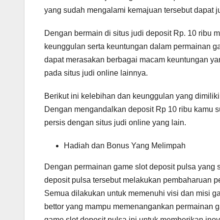
yang sudah mengalami kemajuan tersebut dapat 
Dengan bermain di situs judi deposit Rp. 10 ribu
keunggulan serta keuntungan dalam permainan ga
dapat merasakan berbagai macam keuntungan yang
pada situs judi online lainnya.
Berikut ini kelebihan dan keunggulan yang dimiliki 
Dengan mengandalkan deposit Rp 10 ribu kamu s
persis dengan situs judi online yang lain.
Hadiah dan Bonus Yang Melimpah
Dengan permainan game slot deposit pulsa yang s
deposit pulsa tersebut melakukan pembaharuan 
Semua dilakukan untuk memenuhi visi dan misi g
bettor yang mampu memenangankan permainan game 
game slot deposit pulsa ini untuk memberikan inov