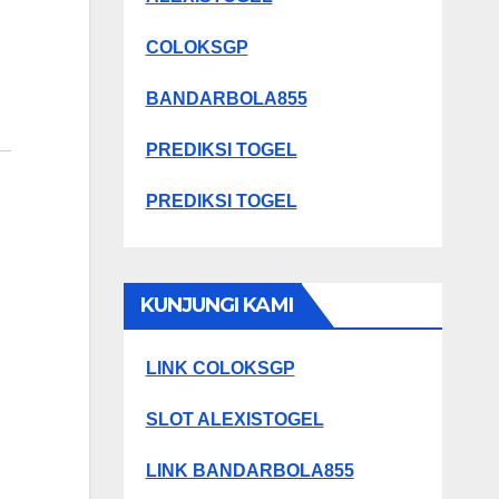
COLOKSGP
BANDARBOLA855
PREDIKSI TOGEL
PREDIKSI TOGEL
KUNJUNGI KAMI
LINK COLOKSGP
SLOT ALEXISTOGEL
LINK BANDARBOLA855