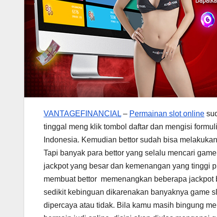
VANTAGEFINANCIAL
–
Permainan slot online
sud
tinggal meng klik tombol daftar dan mengisi formuli
Indonesia. Kemudian bettor sudah bisa melakukan 
Tapi banyak para bettor yang selalu mencari gam
jackpot yang besar dan kemenangan yang tinggi pu
membuat bettor memenangkan beberapa jackpot 
sedikit kebinguan dikarenakan banyaknya game sl
dipercaya atau tidak. Bila kamu masih bingung me