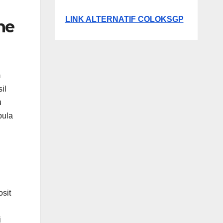
LINK ALTERNATIF COLOKSGP
ne
m
il
u
pula
sit
i