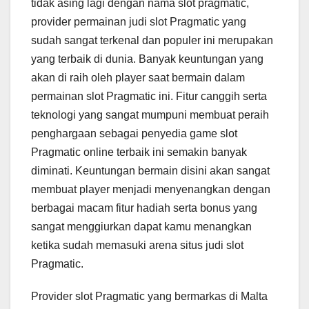
tidak asing lagi dengan nama slot pragmatic,
provider permainan judi slot Pragmatic yang
sudah sangat terkenal dan populer ini merupakan
yang terbaik di dunia. Banyak keuntungan yang
akan di raih oleh player saat bermain dalam
permainan slot Pragmatic ini. Fitur canggih serta
teknologi yang sangat mumpuni membuat peraih
penghargaan sebagai penyedia game slot
Pragmatic online terbaik ini semakin banyak
diminati. Keuntungan bermain disini akan sangat
membuat player menjadi menyenangkan dengan
berbagai macam fitur hadiah serta bonus yang
sangat menggiurkan dapat kamu menangkan
ketika sudah memasuki arena situs judi slot
Pragmatic.
Provider slot Pragmatic yang bermarkas di Malta