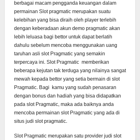
berbagai macam pengganda keuangan dalam
permainan Slot pragmatic merupakan suatu
kelebihan yang bisa diraih oleh player terlebih
dengan keberadaan akun demo pragmatic akan
lebih leluasa bagi bettor untuk dapat berlatih
dahulu sebelum mencoba menggunakan uang
taruhan asli slot Pragmatic yang semakin
terpercaya ini. Slot Pragmatic memberikan
beberapa kejutan tak terduga yang nilainya sangat
mewah kepada bettor yang setia bermain di slot
Pragmatic. Bagi kamu yang sudah penasaran
dengan bonus dan hadiah yang bisa didapatkan
pada slot Pragmatic, maka ada baiknya anda
mencoba permainan slot Pragmatic yang ada di
situs judi slot pragmatic.
Slot Pragmatic merupakan satu provider judi slot