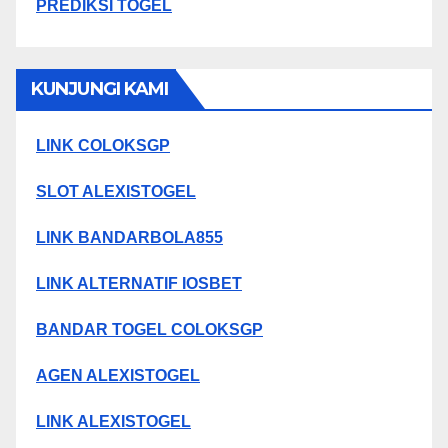
PREDIKSI TOGEL
KUNJUNGI KAMI
LINK COLOKSGP
SLOT ALEXISTOGEL
LINK BANDARBOLA855
LINK ALTERNATIF IOSBET
BANDAR TOGEL COLOKSGP
AGEN ALEXISTOGEL
LINK ALEXISTOGEL