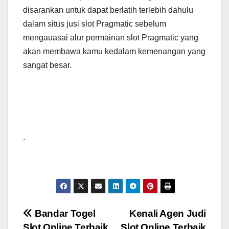
disarankan untuk dapat berlatih terlebih dahulu
dalam situs jusi slot Pragmatic sebelum
mengauasai alur permainan slot Pragmatic yang
akan membawa kamu kedalam kemenangan yang
sangat besar.
.
Navigasi
Bandar Togel
Kenali Agen Judi
Slot Online Terbaik
Slot Online Terbaik