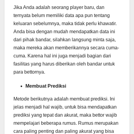
Jika Anda adalah seorang player baru, dan
ternyata belum memiliki data apa pun tentang
keluaran sebelumnya, maka tidak perlu khawatir.
Anda bisa dengan mudah mendapatkan data ini
dari pihak bandar, silahkan langsung minta saja,
maka mereka akan memberikannya secara cuma-
cuma. Karena hal ini juga menjadi bagian dari
fasilitas yang harus diberikan oleh bandar untuk
para bettornya.
Membuat Prediksi
Metode berikutnya adalah membuat prediksi. Ini
jelas menjadi hal wajib, untuk bisa mendapatkan
prediksi yang tepat dan akurat, maka bettor wajib
mempelajari beberapa rumus. Rumus merupakan
cara paling penting dan paling akurat yang bisa