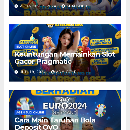
AGUSTUS 15, 2024
ADM GOLD
SLOT ONLINE
Keuntungan Memainkan Slot
Gacor Pragmatic
JULI 19, 2024
ADM GOLD
AGEN JUDI ONLINE
Cara Main Taruhan Bola
Deposit OVO