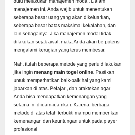
dulu melakukan manajemen modal. Dalam
manajemen ini, Anda wajib untuk menentukan
seberapa besar uang yang akan dikeluarkan,
seberapa besar batas maksimal kekalahan, dan
lain sebagainya. Jika manajemen modal tidak
dilakukan sejak awal, maka Anda akan berpotensi
mengalami kerugian yang terus membesar.
Nah, itulah beberapa metode yang perlu dilakukan
jika ingin
menang main togel online
. Pastikan
untuk memperhatikan baik-baik hal yang kami
jabarkan di atas. Pelajari, dan praktekan agar
Anda bisa mendapatkan kemenangan yang
selama ini diidam-idamkan. Karena, berbagai
metode di atas telah terbukti mampu memberikan
kemenangan dan keuntungan untuk pada player
profesional.