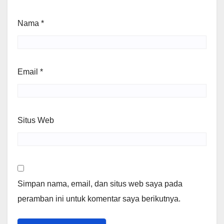
Nama
*
Email
*
Situs Web
Simpan nama, email, dan situs web saya pada
peramban ini untuk komentar saya berikutnya.