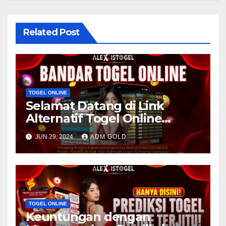
Related Post
TOGEL ONLINE
Selamat Datang di Link
Alternatif Togel Online
AlexisTogel
JUN 29, 2024
ADM GOLD
TOGEL ONLINE
Keuntungan dengan