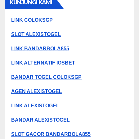
KUNJUNGI KAMI
LINK COLOKSGP
SLOT ALEXISTOGEL
LINK BANDARBOLA855
LINK ALTERNATIF IOSBET
BANDAR TOGEL COLOKSGP
AGEN ALEXISTOGEL
LINK ALEXISTOGEL
BANDAR ALEXISTOGEL
SLOT GACOR BANDARBOLA855