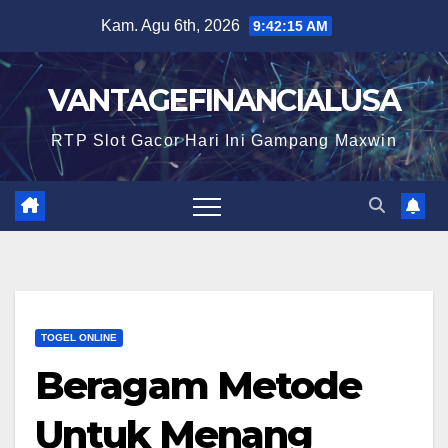
Skip
Kam. Agu 6th, 2026
9:42:15 AM
to
content
VANTAGEFINANCIALUSA
RTP Slot Gacor Hari Ini Gampang Maxwin
TOGEL ONLINE
Beragam Metode
Untuk Menang