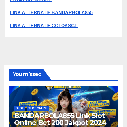
LINK ALTERNATIF BANDARBOLA855
LINK ALTERNATIF COLOKSGP
You missed
SLOT
SLOT ONLINE
BANDARBOLA855 Link Slot
Online Bet 200 Jakpot 2024