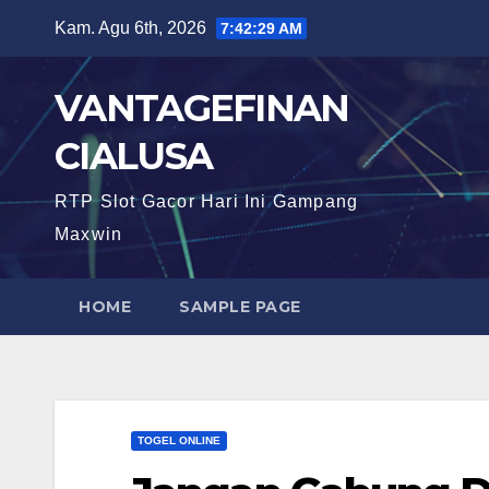
Skip
Kam. Agu 6th, 2026
7:42:31 AM
to
content
VANTAGEFINAN
CIALUSA
RTP Slot Gacor Hari Ini Gampang
Maxwin
HOME
SAMPLE PAGE
TOGEL ONLINE