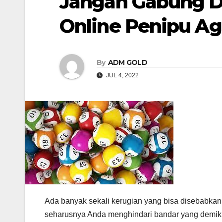
Jangan Gabung D
Online Penipu Ag
By
ADM GOLD
JUL 4, 2022
Ada banyak sekali kerugian yang bisa disebabkan
seharusnya Anda menghindari bandar yang demikian