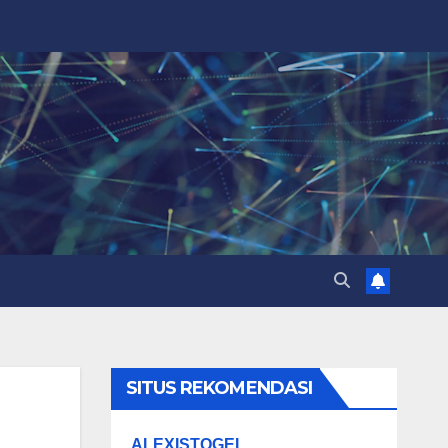
SITUS REKOMENDASI
ALEXISTOGEL