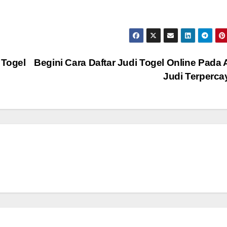
Togel
Begini Cara Daftar Judi Togel Online Pada
Judi Terperc