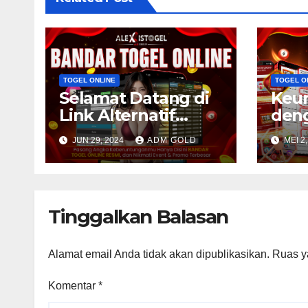
TOGEL ONLINE
TOGEL O
Selamat Datang di
Keu
Link Alternatif
den
Togel Online
Men
JUN 29, 2024
ADM GOLD
MEI 2
AlexisTogel
Pred
Main
Tinggalkan Balasan
Alamat email Anda tidak akan dipublikasikan.
Ruas y
Komentar
*