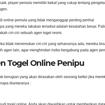
aik, player pemula memiliki bekal yang cukup tentang penget
agen.
di online pemula yang tidak menganggap penting perihal
a yang mereka lakukan tersebut adalah kesalahan besar. Pal
ah ciri-ciri sebuah agen togel resmi.
ka tidak menemukan ciri-ciri yang seharusnya ada, mereka bis
 agen lain, agar menghindari risiko bergabung pada agen pen
n Togel Online Penipu
ak kerugian yang akan dirasakan oleh seorang bettor jika mere
erapa diantaranya :
di togel online, Anda akan diwajibkan untuk memberikan data 