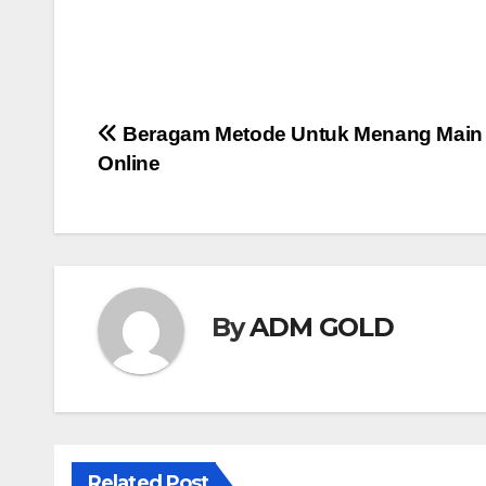
Navigasi
Beragam Metode Untuk Menang Main 
Online
pos
By
ADM GOLD
Related Post