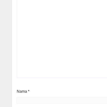
Nama
*