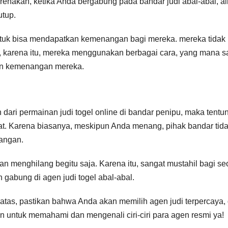
karenakan, ketika Anda bergabung pada bandar judi abal-abal, al
tup.
ntuk bisa mendapatkan kemenangan bagi mereka. mereka tidak 
 karena itu, mereka menggunakan berbagai cara, yang mana s
kan kemenangan mereka.
ari permainan judi togel online di bandar penipu, maka tentu
. Karena biasanya, meskipun Anda menang, pihak bandar tid
angan.
 menghilang begitu saja. Karena itu, sangat mustahil bagi se
gabung di agen judi togel abal-abal.
 atas, pastikan bahwa Anda akan memilih agen judi terpercaya,
an untuk memahami dan mengenali ciri-ciri para agen resmi ya!