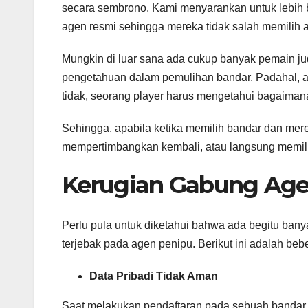
secara sembrono. Kami menyarankan untuk lebih b
agen resmi sehingga mereka tidak salah memilih 
Mungkin di luar sana ada cukup banyak pemain ju
pengetahuan dalam pemulihan bandar. Padahal, ap
tidak, seorang player harus mengetahui bagaimanak
Sehingga, apabila ketika memilih bandar dan mere
mempertimbangkan kembali, atau langsung memilih
Kerugian Gabung Age
Perlu pula untuk diketahui bahwa ada begitu bany
terjebak pada agen penipu. Berikut ini adalah beb
Data Pribadi Tidak Aman
Saat melakukan pendaftaran pada sebuah bandar ju