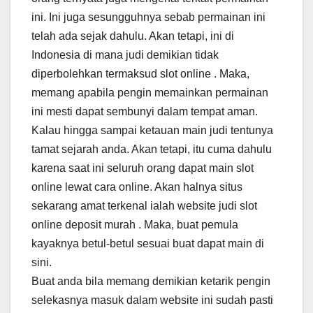
ini. Ini juga sesungguhnya sebab permainan ini
telah ada sejak dahulu. Akan tetapi, ini di
Indonesia di mana judi demikian tidak
diperbolehkan termaksud slot online . Maka,
memang apabila pengin memainkan permainan
ini mesti dapat sembunyi dalam tempat aman.
Kalau hingga sampai ketauan main judi tentunya
tamat sejarah anda. Akan tetapi, itu cuma dahulu
karena saat ini seluruh orang dapat main slot
online lewat cara online. Akan halnya situs
sekarang amat terkenal ialah website judi slot
online deposit murah . Maka, buat pemula
kayaknya betul-betul sesuai buat dapat main di
sini.
Buat anda bila memang demikian ketarik pengin
selekasnya masuk dalam website ini sudah pasti