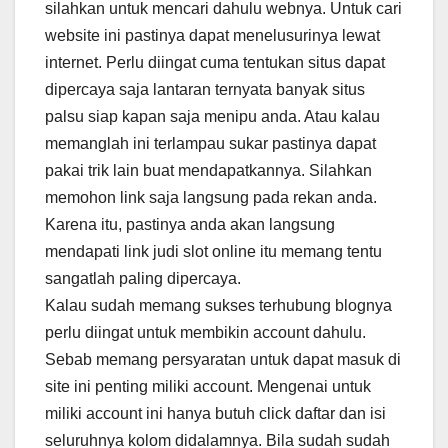
silahkan untuk mencari dahulu webnya. Untuk cari
website ini pastinya dapat menelusurinya lewat
internet. Perlu diingat cuma tentukan situs dapat
dipercaya saja lantaran ternyata banyak situs
palsu siap kapan saja menipu anda. Atau kalau
memanglah ini terlampau sukar pastinya dapat
pakai trik lain buat mendapatkannya. Silahkan
memohon link saja langsung pada rekan anda.
Karena itu, pastinya anda akan langsung
mendapati link judi slot online itu memang tentu
sangatlah paling dipercaya.
Kalau sudah memang sukses terhubung blognya
perlu diingat untuk membikin account dahulu.
Sebab memang persyaratan untuk dapat masuk di
site ini penting miliki account. Mengenai untuk
miliki account ini hanya butuh click daftar dan isi
seluruhnya kolom didalamnya. Bila sudah sudah