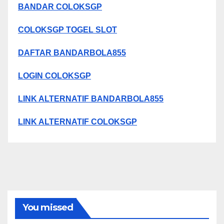
BANDAR COLOKSGP
COLOKSGP TOGEL SLOT
DAFTAR BANDARBOLA855
LOGIN COLOKSGP
LINK ALTERNATIF BANDARBOLA855
LINK ALTERNATIF COLOKSGP
You missed