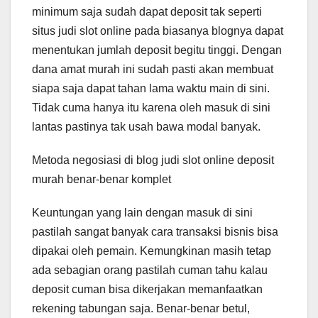
minimum saja sudah dapat deposit tak seperti
situs judi slot online pada biasanya blognya dapat
menentukan jumlah deposit begitu tinggi. Dengan
dana amat murah ini sudah pasti akan membuat
siapa saja dapat tahan lama waktu main di sini.
Tidak cuma hanya itu karena oleh masuk di sini
lantas pastinya tak usah bawa modal banyak.
Metoda negosiasi di blog judi slot online deposit
murah benar-benar komplet
Keuntungan yang lain dengan masuk di sini
pastilah sangat banyak cara transaksi bisnis bisa
dipakai oleh pemain. Kemungkinan masih tetap
ada sebagian orang pastilah cuman tahu kalau
deposit cuman bisa dikerjakan memanfaatkan
rekening tabungan saja. Benar-benar betul,