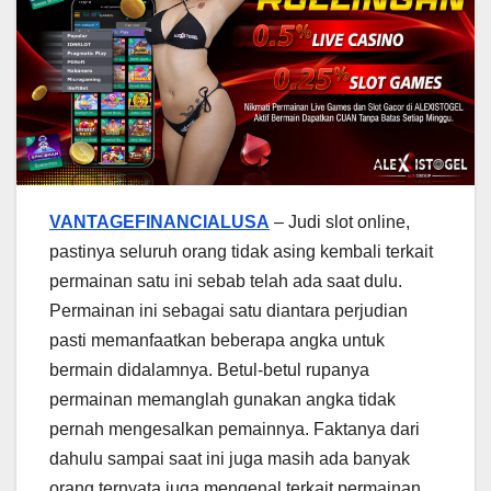
VANTAGEFINANCIALUSA
– Judi slot online,
pastinya seluruh orang tidak asing kembali terkait
permainan satu ini sebab telah ada saat dulu.
Permainan ini sebagai satu diantara perjudian
pasti memanfaatkan beberapa angka untuk
bermain didalamnya. Betul-betul rupanya
permainan memanglah gunakan angka tidak
pernah mengesalkan pemainnya. Faktanya dari
dahulu sampai saat ini juga masih ada banyak
orang ternyata juga mengenal terkait permainan