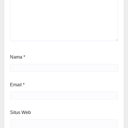
Nama
*
Email
*
Situs Web