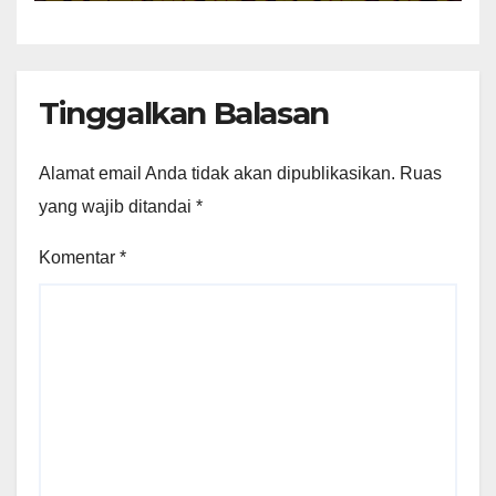
Tinggalkan Balasan
Alamat email Anda tidak akan dipublikasikan.
Ruas
yang wajib ditandai
*
Komentar
*