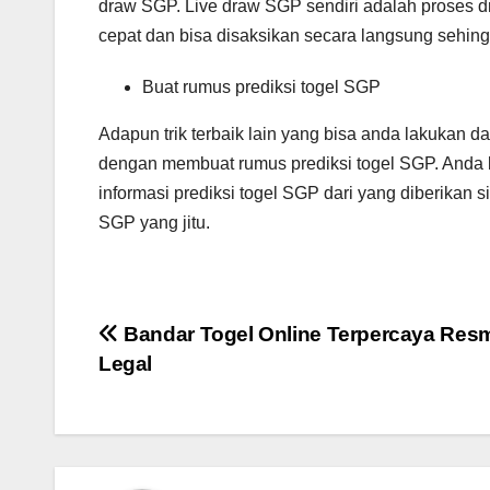
draw SGP. Live draw SGP sendiri adalah proses d
cepat dan bisa disaksikan secara langsung sehing
Buat rumus prediksi togel SGP
Adapun trik terbaik lain yang bisa anda lakukan
dengan membuat rumus prediksi togel SGP. Anda b
informasi prediksi togel SGP dari yang diberikan 
SGP yang jitu.
Navigasi
Bandar Togel Online Terpercaya Res
Legal
pos