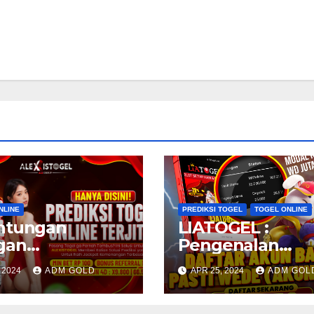
NLINE
PREDIKSI TOGEL
TOGEL ONLINE
ntungan
LIATOGEL :
gan
Pengenalan
ggunakan
Tentang Togel 
, 2024
ADM GOLD
APR 25, 2024
ADM GOL
iksi Togel Saat
Cara Mainnya
 Togel Online