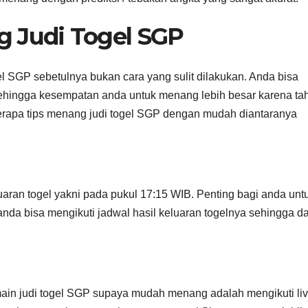
 Judi Togel SGP
SGP sebetulnya bukan cara yang sulit dilakukan. Anda bisa
 sehingga kesempatan anda untuk menang lebih besar karena ta
erapa tips menang judi togel SGP dengan mudah diantaranya
ran togel yakni pada pukul 17:15 WIB. Penting bagi anda unt
nda bisa mengikuti jadwal hasil keluaran togelnya sehingga d
main judi togel SGP supaya mudah menang adalah mengikuti li