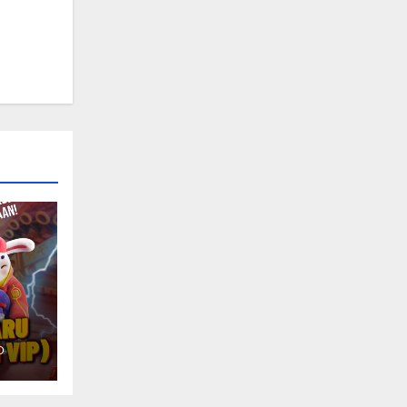
Dan
D