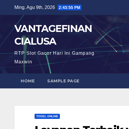
Skip
Ming. Agu 9th, 2026
2:43:57 PM
to
content
VANTAGEFINAN
CIALUSA
RTP Slot Gacor Hari Ini Gampang
Maxwin
HOME
SAMPLE PAGE
TOGEL ONLINE