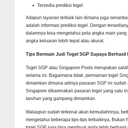
Tersedia prediksi togel
Adapun layanan terbaik lain dimana juga senantia
adalah informasi prediksi togel. Dengan tersediany
dalamnya bisa mengetahui pola angka main yang
angka keluaran lebih tepat atau akurat.
Tips Bermain Judi Togel SGP Supaya Berhasil
Togel SGP atau Singapore Pools merupakan salah
selama ini. Bagaimana tidak, permainan togel Sin
dimainkan dimana artinya pasaran SGP ini sudah a
Singapore dikarenakan pasaran togel yang satu in
taruhan yang gampang dimainkan.
Walaupun sudah terkenal akan kemudahnnya, bettor
mengetahui beberapa tips-tips terbaiknya. Bukan
togel SGP juga bisa membuat anda lebih berhasil