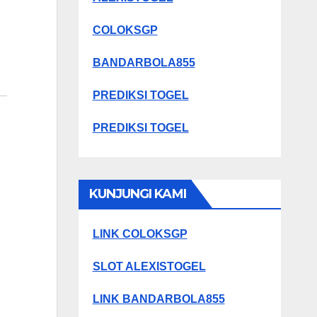
COLOKSGP
BANDARBOLA855
PREDIKSI TOGEL
PREDIKSI TOGEL
KUNJUNGI KAMI
LINK COLOKSGP
SLOT ALEXISTOGEL
LINK BANDARBOLA855