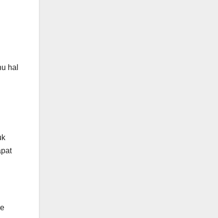
hu hal
uk
apat
ve