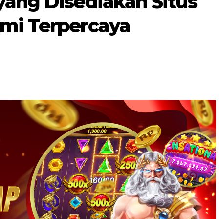
yang Disediakan Situs
mi Terpercaya