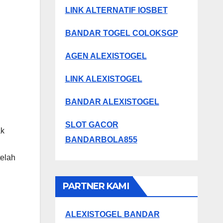
LINK ALTERNATIF IOSBET
BANDAR TOGEL COLOKSGP
AGEN ALEXISTOGEL
LINK ALEXISTOGEL
BANDAR ALEXISTOGEL
SLOT GACOR
ak
BANDARBOLA855
telah
PARTNER KAMI
ALEXISTOGEL BANDAR