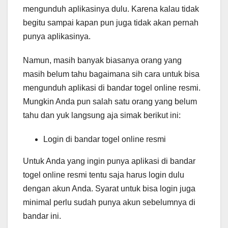
mengunduh aplikasinya dulu. Karena kalau tidak
begitu sampai kapan pun juga tidak akan pernah
punya aplikasinya.
Namun, masih banyak biasanya orang yang
masih belum tahu bagaimana sih cara untuk bisa
mengunduh aplikasi di bandar togel online resmi.
Mungkin Anda pun salah satu orang yang belum
tahu dan yuk langsung aja simak berikut ini:
Login di bandar togel online resmi
Untuk Anda yang ingin punya aplikasi di bandar
togel online resmi tentu saja harus login dulu
dengan akun Anda. Syarat untuk bisa login juga
minimal perlu sudah punya akun sebelumnya di
bandar ini.