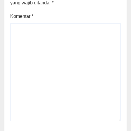
yang wajib ditandai
*
Komentar
*