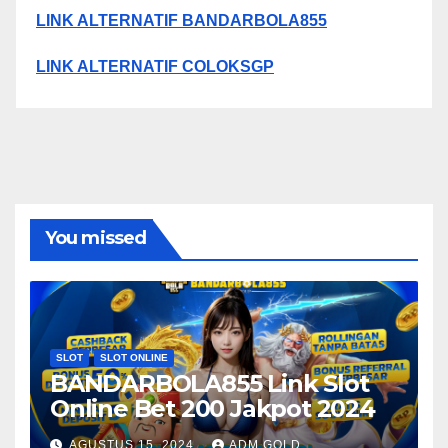
LINK ALTERNATIF BANDARBOLA855
LINK ALTERNATIF COLOKSGP
You missed
SLOT
SLOT ONLINE
BANDARBOLA855 Link Slot
Online Bet 200 Jakpot 2024
AGUSTUS 15, 2024
ADM GOLD