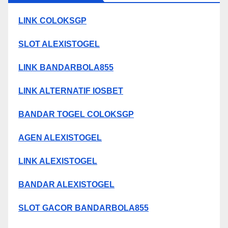
LINK COLOKSGP
SLOT ALEXISTOGEL
LINK BANDARBOLA855
LINK ALTERNATIF IOSBET
BANDAR TOGEL COLOKSGP
AGEN ALEXISTOGEL
LINK ALEXISTOGEL
BANDAR ALEXISTOGEL
SLOT GACOR BANDARBOLA855