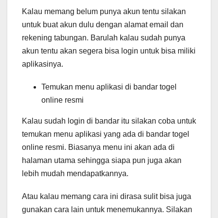
Kalau memang belum punya akun tentu silakan
untuk buat akun dulu dengan alamat email dan
rekening tabungan. Barulah kalau sudah punya
akun tentu akan segera bisa login untuk bisa miliki
aplikasinya.
Temukan menu aplikasi di bandar togel
online resmi
Kalau sudah login di bandar itu silakan coba untuk
temukan menu aplikasi yang ada di bandar togel
online resmi. Biasanya menu ini akan ada di
halaman utama sehingga siapa pun juga akan
lebih mudah mendapatkannya.
Atau kalau memang cara ini dirasa sulit bisa juga
gunakan cara lain untuk menemukannya. Silakan