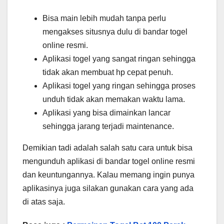
Bisa main lebih mudah tanpa perlu
mengakses situsnya dulu di bandar togel
online resmi.
Aplikasi togel yang sangat ringan sehingga
tidak akan membuat hp cepat penuh.
Aplikasi togel yang ringan sehingga proses
unduh tidak akan memakan waktu lama.
Aplikasi yang bisa dimainkan lancar
sehingga jarang terjadi maintenance.
Demikian tadi adalah salah satu cara untuk bisa
mengunduh aplikasi di bandar togel online resmi
dan keuntungannya. Kalau memang ingin punya
aplikasinya juga silakan gunakan cara yang ada
di atas saja.