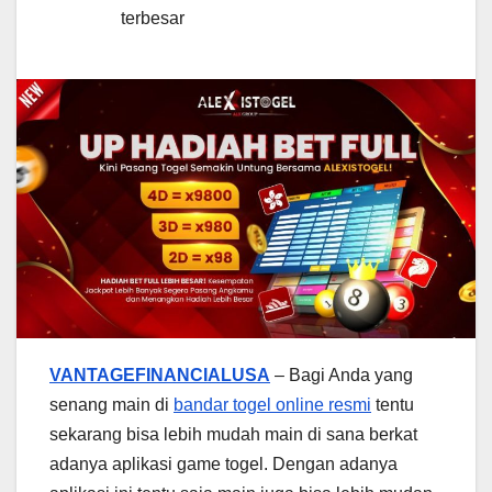
terbesar
VANTAGEFINANCIALUSA
– Bagi Anda yang
senang main di
bandar togel online resmi
tentu
sekarang bisa lebih mudah main di sana berkat
adanya aplikasi game togel. Dengan adanya