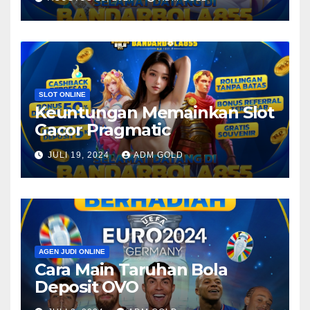
SLOT ONLINE
Keuntungan Memainkan Slot
Gacor Pragmatic
JULI 19, 2024
ADM GOLD
AGEN JUDI ONLINE
Cara Main Taruhan Bola
Deposit OVO