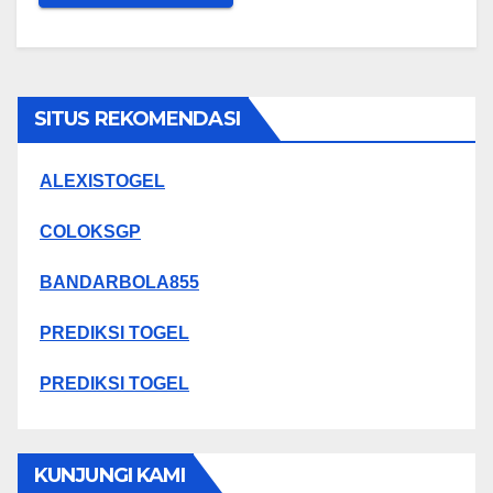
SITUS REKOMENDASI
ALEXISTOGEL
COLOKSGP
BANDARBOLA855
PREDIKSI TOGEL
PREDIKSI TOGEL
KUNJUNGI KAMI