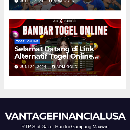
JULI 2, 2024
ADM GOLD
TOGEL ONLINE
Selamat Datang di Link
Alternatif Togel Online
AlexisTogel
JUNI 29, 2024
ADM GOLD
VANTAGEFINANCIALUSA
RTP Slot Gacor Hari Ini Gampang Maxwin