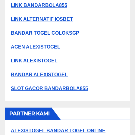
LINK BANDARBOLA855
LINK ALTERNATIF IOSBET
BANDAR TOGEL COLOKSGP
AGEN ALEXISTOGEL
LINK ALEXISTOGEL
BANDAR ALEXISTOGEL
SLOT GACOR BANDARBOLA855
PARTNER KAMI
ALEXISTOGEL BANDAR TOGEL ONLINE