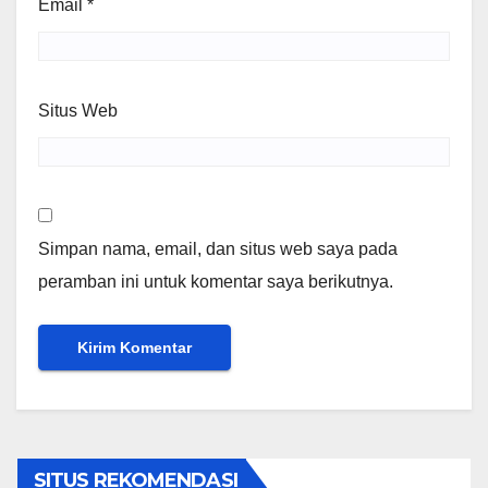
Email
*
Situs Web
Simpan nama, email, dan situs web saya pada
peramban ini untuk komentar saya berikutnya.
SITUS REKOMENDASI