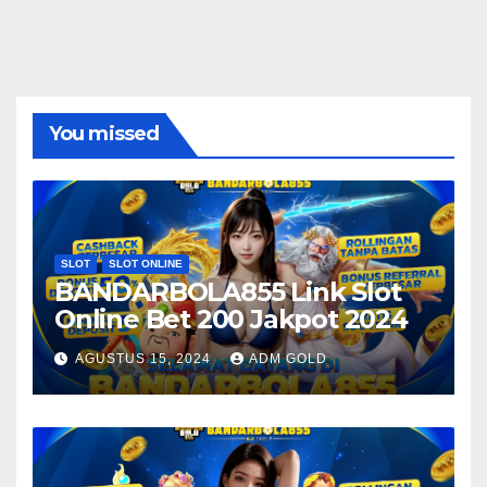
You missed
SLOT
SLOT ONLINE
BANDARBOLA855 Link Slot
Online Bet 200 Jakpot 2024
AGUSTUS 15, 2024
ADM GOLD