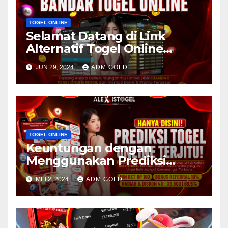
TOGEL ONLINE
Selamat Datang di Link
Alternatif Togel Online
AlexisTogel
JUN 29, 2024
ADM GOLD
TOGEL ONLINE
Keuntungan dengan
Menggunakan Prediksi
Togel Saat Main Togel Online
MEI 2, 2024
ADM GOLD