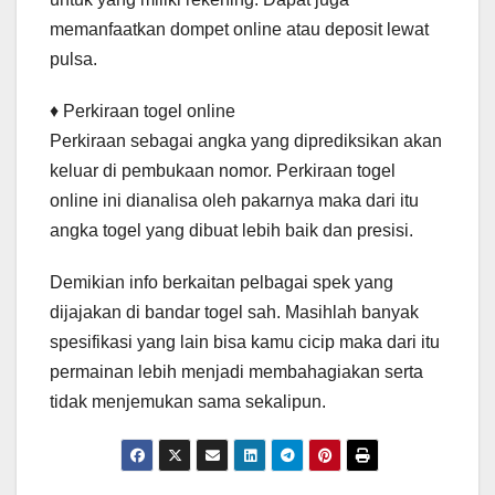
memanfaatkan dompet online atau deposit lewat
pulsa.
♦ Perkiraan togel online
Perkiraan sebagai angka yang diprediksikan akan
keluar di pembukaan nomor. Perkiraan togel
online ini dianalisa oleh pakarnya maka dari itu
angka togel yang dibuat lebih baik dan presisi.
Demikian info berkaitan pelbagai spek yang
dijajakan di bandar togel sah. Masihlah banyak
spesifikasi yang lain bisa kamu cicip maka dari itu
permainan lebih menjadi membahagiakan serta
tidak menjemukan sama sekalipun.