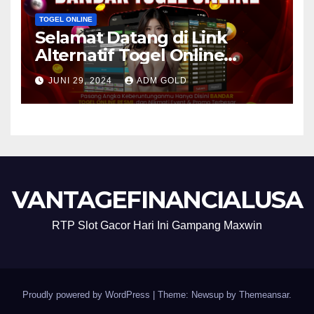
TOGEL ONLINE
Selamat Datang di Link
Alternatif Togel Online
AlexisTogel
JUNI 29, 2024
ADM GOLD
VANTAGEFINANCIALUSA
RTP Slot Gacor Hari Ini Gampang Maxwin
Proudly powered by WordPress
|
Theme: Newsup by
Themeansar
.