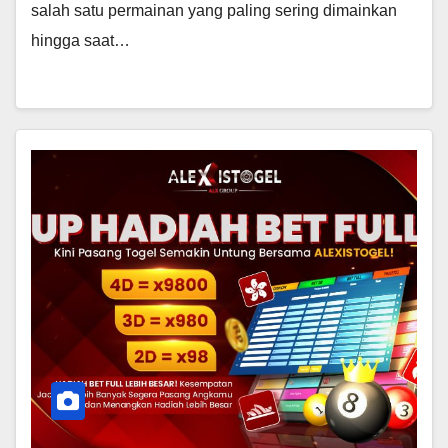
salah satu permainan yang paling sering dimainkan
hingga saat…