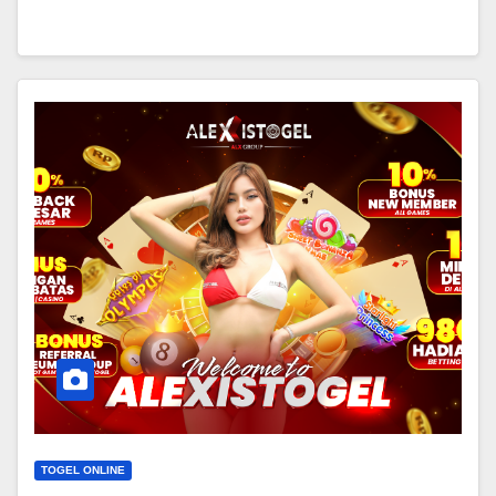
TOGEL ONLINE