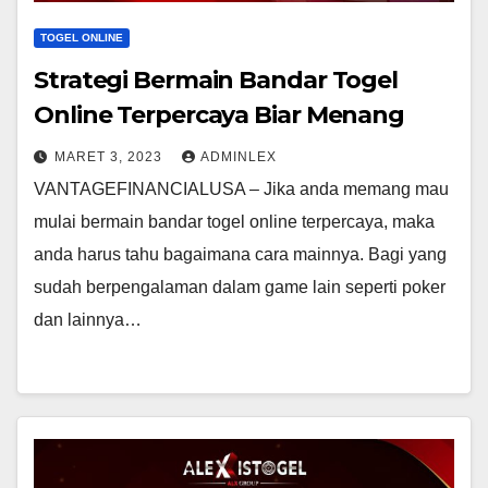
TOGEL ONLINE
Strategi Bermain Bandar Togel
Online Terpercaya Biar Menang
MARET 3, 2023
ADMINLEX
VANTAGEFINANCIALUSA – Jika anda memang mau
mulai bermain bandar togel online terpercaya, maka
anda harus tahu bagaimana cara mainnya. Bagi yang
sudah berpengalaman dalam game lain seperti poker
dan lainnya…