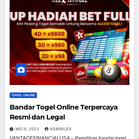
TOGEL ONLINE
Bandar Togel Online Terpercaya
Resmi dan Legal
MEI 9, 2023
ADMINLEX
VANTAGEFINANCIALUSA – Pemilihan bandar togel