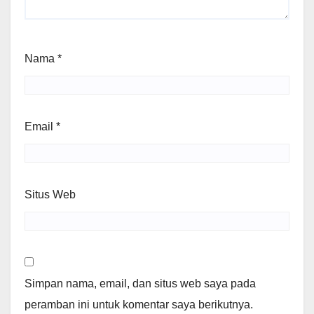
Nama
*
Email
*
Situs Web
Simpan nama, email, dan situs web saya pada
peramban ini untuk komentar saya berikutnya.