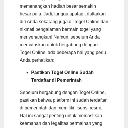
memenangkan hadiah besar semakin
besar pula. Jadi, tunggu apalagi, daftarkan
diri Anda sekarang juga di Togel Online dan
nikmati pengalaman bermain togel yang
menyenangkan! Namun, sebelum Anda
memutuskan untuk bergabung dengan
Togel Online, ada beberapa hal yang perlu
Anda perhatikan:
Pastikan Togel Online Sudah
Terdaftar di Pemerintah
Sebelum bergabung dengan Togel Online,
pastikan bahwa platform ini sudah terdaftar
di pemerintah dan memiliki lisensi resmi.
Hal ini sangat penting untuk memastikan
keamanan dan legalitas permainan yang