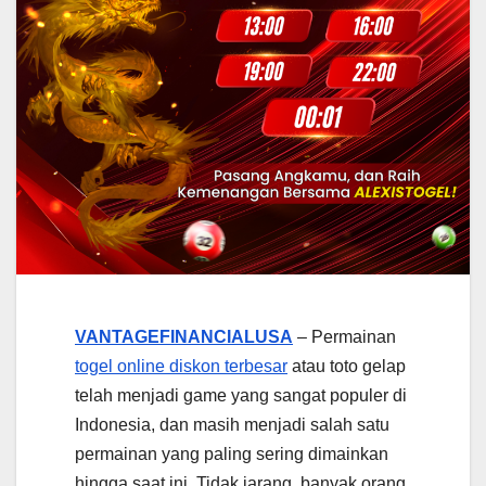
VANTAGEFINANCIALUSA
– Permainan
togel online diskon terbesar
atau toto gelap
telah menjadi game yang sangat populer di
Indonesia, dan masih menjadi salah satu
permainan yang paling sering dimainkan
hingga saat ini. Tidak jarang, banyak orang