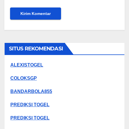
SITUS REKOMENDASI
ALEXISTOGEL
COLOKSGP
BANDARBOLA855
PREDIKSI TOGEL
PREDIKSI TOGEL