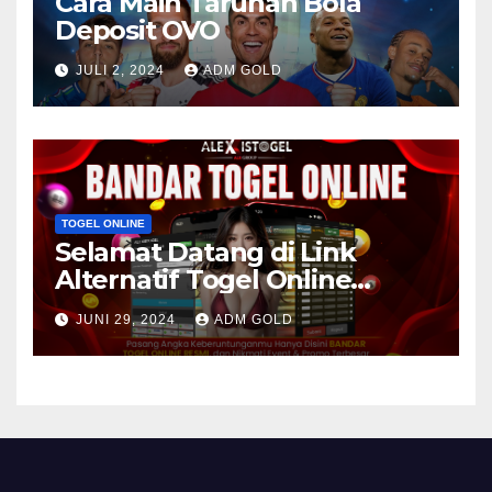
Cara Main Taruhan Bola
Deposit OVO
JULI 2, 2024
ADM GOLD
TOGEL ONLINE
Selamat Datang di Link
Alternatif Togel Online
AlexisTogel
JUNI 29, 2024
ADM GOLD