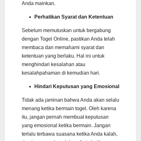
Anda mainkan.
Perhatikan Syarat dan Ketentuan
Sebelum memutuskan untuk bergabung
dengan Togel Online, pastikan Anda telah
membaca dan memahami syarat dan
ketentuan yang berlaku. Hal ini untuk
menghindari kesalahan atau
kesalahpahaman di kemudian hari.
Hindari Keputusan yang Emosional
Tidak ada jaminan bahwa Anda akan selalu
menang ketika bermain togel. Oleh karena
itu, jangan pernah membuat keputusan
yang emosional ketika bermain. Jangan
terlalu terbawa suasana ketika Anda kalah,