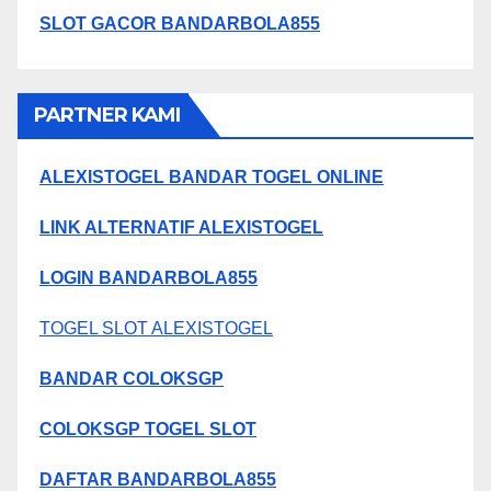
SLOT GACOR BANDARBOLA855
PARTNER KAMI
ALEXISTOGEL BANDAR TOGEL ONLINE
LINK ALTERNATIF ALEXISTOGEL
LOGIN BANDARBOLA855
TOGEL SLOT ALEXISTOGEL
BANDAR COLOKSGP
COLOKSGP TOGEL SLOT
DAFTAR BANDARBOLA855