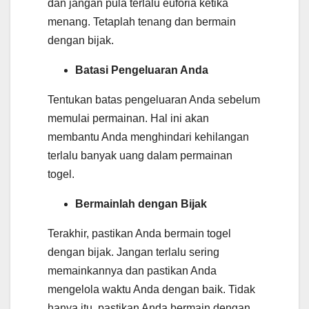
dan jangan pula terlalu euforia ketika
menang. Tetaplah tenang dan bermain
dengan bijak.
Batasi Pengeluaran Anda
Tentukan batas pengeluaran Anda sebelum
memulai permainan. Hal ini akan
membantu Anda menghindari kehilangan
terlalu banyak uang dalam permainan
togel.
Bermainlah dengan Bijak
Terakhir, pastikan Anda bermain togel
dengan bijak. Jangan terlalu sering
memainkannya dan pastikan Anda
mengelola waktu Anda dengan baik. Tidak
hanya itu, pastikan Anda bermain dengan