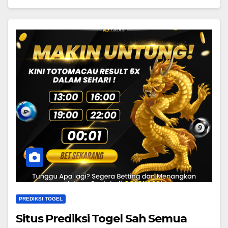
PREDIKSI TOGEL
Situs Prediksi Togel Sah Semua