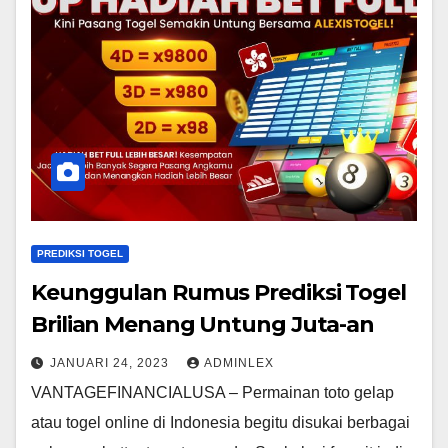
PREDIKSI TOGEL
Keunggulan Rumus Prediksi Togel
Brilian Menang Untung Juta-an
JANUARI 24, 2023
ADMINLEX
VANTAGEFINANCIALUSA – Permainan toto gelap
atau togel online di Indonesia begitu disukai berbagai