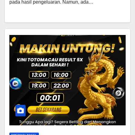
pada hasil pengeluaran. Namun, ada…