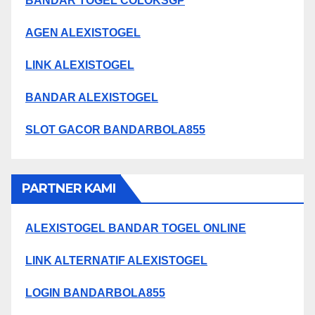
BANDAR TOGEL COLOKSGP
AGEN ALEXISTOGEL
LINK ALEXISTOGEL
BANDAR ALEXISTOGEL
SLOT GACOR BANDARBOLA855
PARTNER KAMI
ALEXISTOGEL BANDAR TOGEL ONLINE
LINK ALTERNATIF ALEXISTOGEL
LOGIN BANDARBOLA855