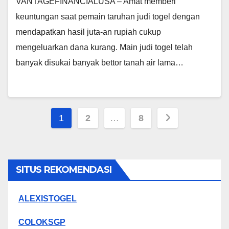
VANTAGEFINANCIALUSA – Amat memberi
keuntungan saat pemain taruhan judi togel dengan
mendapatkan hasil juta-an rupiah cukup
mengeluarkan dana kurang. Main judi togel telah
banyak disukai banyak bettor tanah air lama…
Paginasi
1
2
…
8
pos
SITUS REKOMENDASI
ALEXISTOGEL
COLOKSGP