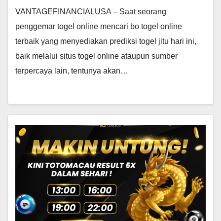
VANTAGEFINANCIALUSA – Saat seorang
penggemar togel online mencari bo togel online
terbaik yang menyediakan prediksi togel jitu hari ini,
baik melalui situs togel online ataupun sumber
terpercaya lain, tentunya akan…