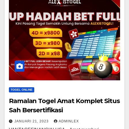
TOGEL ONLINE
Ramalan Togel Amat Komplet Situs
Sah Bersertifikasi
JANUARI 21, 2023
ADMINLEX