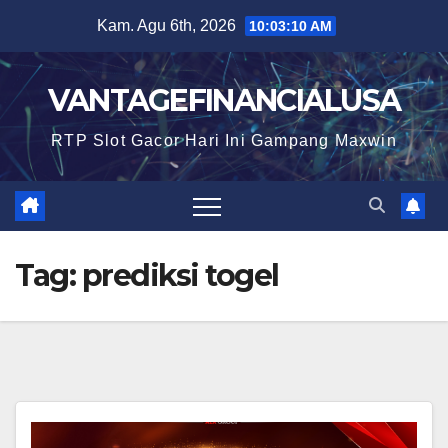
Skip
Kam. Agu 6th, 2026
10:03:11 AM
to
content
VANTAGEFINANCIALUSA
RTP Slot Gacor Hari Ini Gampang Maxwin
Tag:
prediksi togel