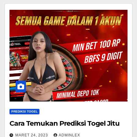
PREDIKSI TOGEL
Cara Temukan Prediksi Togel Jitu
MARET 24, 2023
ADMINLEX