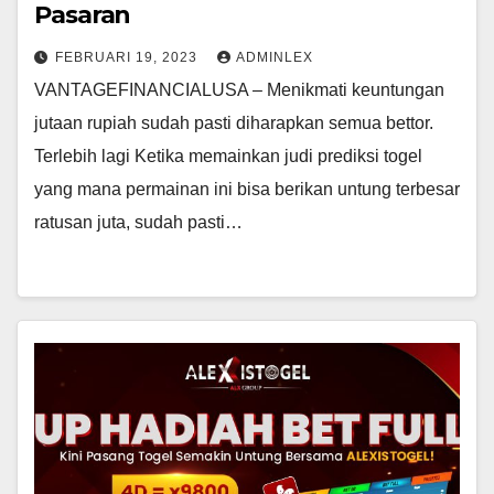
Pasaran
FEBRUARI 19, 2023
ADMINLEX
VANTAGEFINANCIALUSA – Menikmati keuntungan
jutaan rupiah sudah pasti diharapkan semua bettor.
Terlebih lagi Ketika memainkan judi prediksi togel
yang mana permainan ini bisa berikan untung terbesar
ratusan juta, sudah pasti…