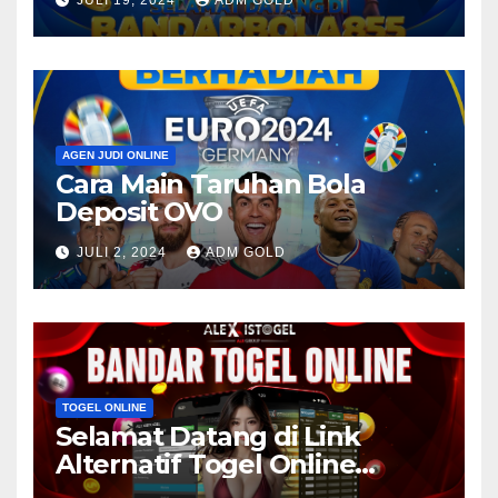
JULI 19, 2024
ADM GOLD
AGEN JUDI ONLINE
Cara Main Taruhan Bola
Deposit OVO
JULI 2, 2024
ADM GOLD
TOGEL ONLINE
Selamat Datang di Link
Alternatif Togel Online
AlexisTogel