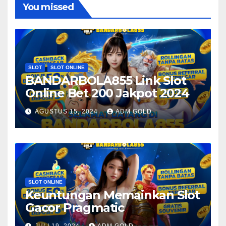
You missed
SLOT
SLOT ONLINE
BANDARBOLA855 Link Slot
Online Bet 200 Jakpot 2024
AGUSTUS 15, 2024
ADM GOLD
SLOT ONLINE
Keuntungan Memainkan Slot
Gacor Pragmatic