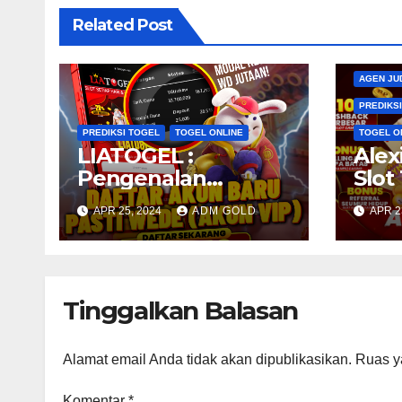
Related Post
AGEN JUD
PREDIKS
PREDIKSI TOGEL
TOGEL ONLINE
TOGEL O
LIATOGEL :
Alex
Pengenalan
Slot
Tentang Togel Dan
Hari
APR 25, 2024
ADM GOLD
APR 2
Cara Mainnya
Dan
Tinggalkan Balasan
Alamat email Anda tidak akan dipublikasikan.
Ruas y
Komentar
*