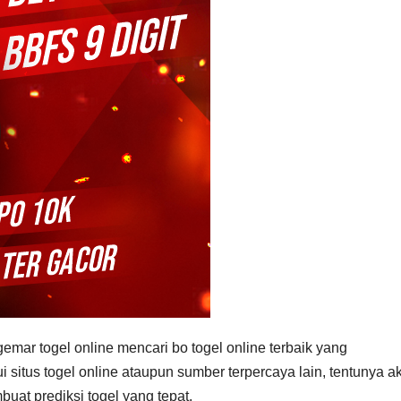
mar togel online mencari bo togel online terbaik yang
alui situs togel online ataupun sumber terpercaya lain, tentunya a
buat prediksi togel yang tepat.