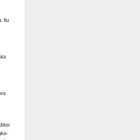
 Itu
aka
hwa
diksi
gka-