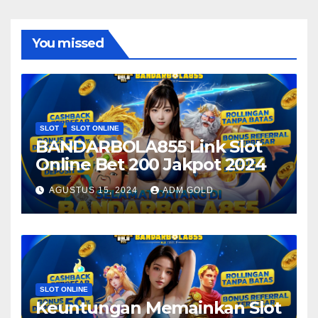
You missed
SLOT
SLOT ONLINE
BANDARBOLA855 Link Slot
Online Bet 200 Jakpot 2024
AGUSTUS 15, 2024
ADM GOLD
SLOT ONLINE
Keuntungan Memainkan Slot