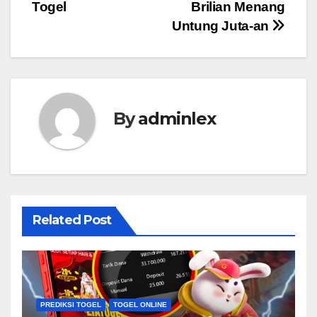
pos
Togel
Brilian Menang
Untung Juta-an
By
adminlex
Related Post
PREDIKSI TOGEL
TOGEL ONLINE