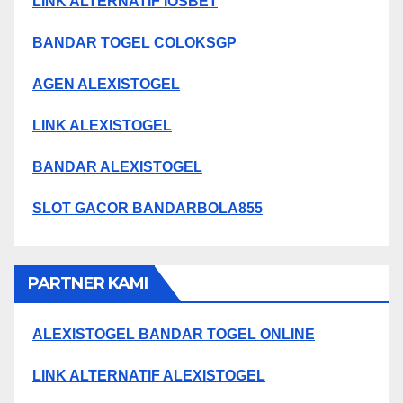
LINK ALTERNATIF IOSBET
BANDAR TOGEL COLOKSGP
AGEN ALEXISTOGEL
LINK ALEXISTOGEL
BANDAR ALEXISTOGEL
SLOT GACOR BANDARBOLA855
PARTNER KAMI
ALEXISTOGEL BANDAR TOGEL ONLINE
LINK ALTERNATIF ALEXISTOGEL