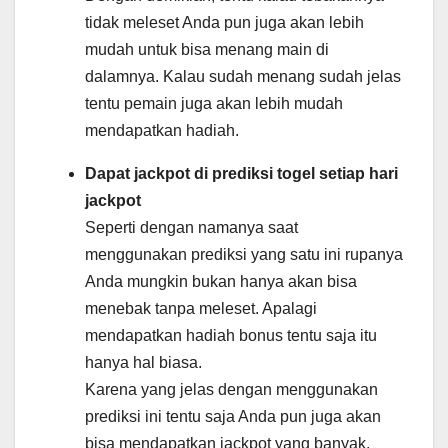
tidak meleset Anda pun juga akan lebih
mudah untuk bisa menang main di
dalamnya. Kalau sudah menang sudah jelas
tentu pemain juga akan lebih mudah
mendapatkan hadiah.
Dapat jackpot di prediksi togel setiap hari
jackpot
Seperti dengan namanya saat
menggunakan prediksi yang satu ini rupanya
Anda mungkin bukan hanya akan bisa
menebak tanpa meleset. Apalagi
mendapatkan hadiah bonus tentu saja itu
hanya hal biasa.
Karena yang jelas dengan menggunakan
prediksi ini tentu saja Anda pun juga akan
bisa mendapatkan jackpot yang banyak.