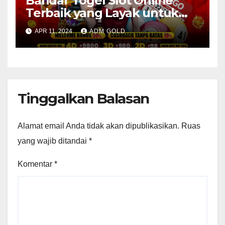
Bandar Togel Slot Online
Terbaik yang Layak untuk
Dipilih
APR 11, 2024
ADM GOLD
Tinggalkan Balasan
Alamat email Anda tidak akan dipublikasikan.
Ruas
yang wajib ditandai
*
Komentar
*