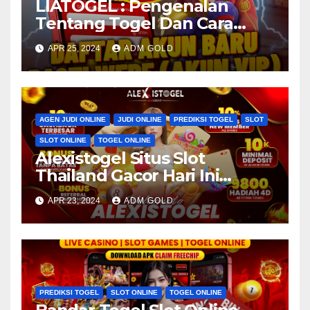
LIATOGEL : Pengenalan
Tentang Togel Dan Cara
Mainnya
APR 25, 2024
ADM GOLD
AGEN JUDI ONLINE
JUDI ONLINE
PREDIKSI TOGEL
SLOT
SLOT ONLINE
TOGEL ONLINE
Alexistogel Situs Slot
Thailand Gacor Hari Ini
Terpercaya Dan Resmi
APR 23, 2024
ADM GOLD
PREDIKSI TOGEL
SLOT ONLINE
TOGEL ONLINE