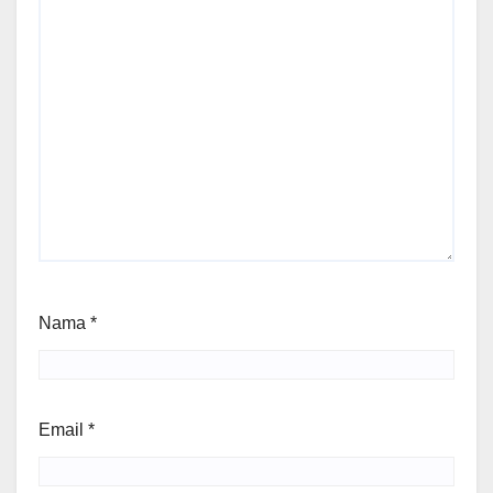
Nama
*
Email
*