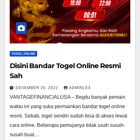
TOGEL ONLINE
Disini Bandar Togel Online Resmi
Sah
DESEMBER 20, 2022
ADMINLEX
VANTAGEFINANCIALUSA – Begitu banyak pemain
waktu ini yang suka permainkan bandar togel online
resmi. Sebab, togel sendiri sudah bisa di akses lewat
cara online. Beberapa pemujanya tidak usah susah-
susah buat…