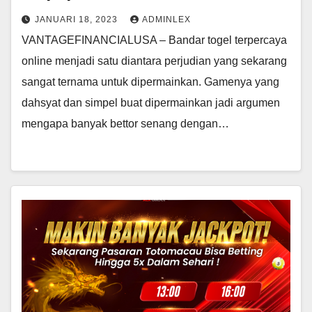
JANUARI 18, 2023
ADMINLEX
VANTAGEFINANCIALUSA – Bandar togel terpercaya
online menjadi satu diantara perjudian yang sekarang
sangat ternama untuk dipermainkan. Gamenya yang
dahsyat dan simpel buat dipermainkan jadi argumen
mengapa banyak bettor senang dengan…