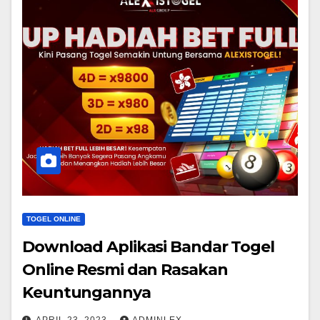
TOGEL ONLINE
Download Aplikasi Bandar Togel
Online Resmi dan Rasakan
Keuntungannya