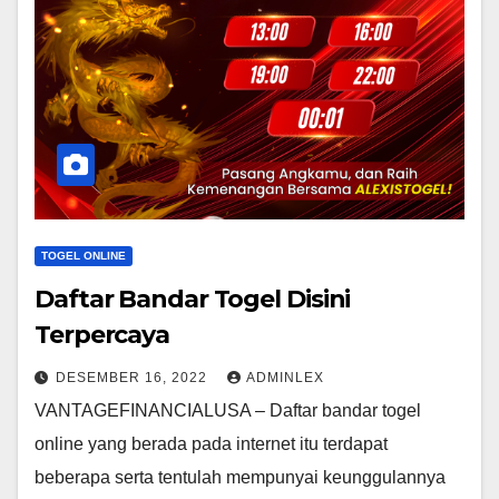
TOGEL ONLINE
Daftar Bandar Togel Disini
Terpercaya
DESEMBER 16, 2022
ADMINLEX
VANTAGEFINANCIALUSA – Daftar bandar togel
online yang berada pada internet itu terdapat
beberapa serta tentulah mempunyai keunggulannya