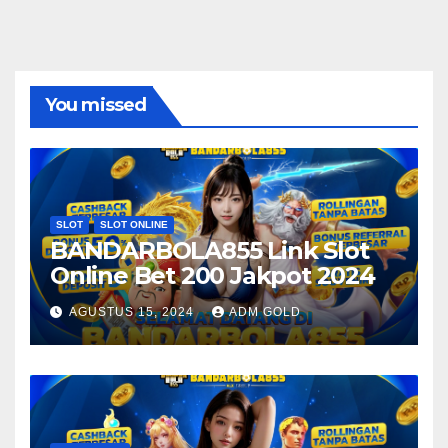
You missed
SLOT
SLOT ONLINE
BANDARBOLA855 Link Slot
Online Bet 200 Jakpot 2024
AGUSTUS 15, 2024
ADM GOLD