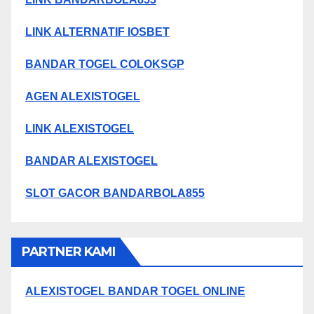
LINK ALTERNATIF IOSBET
BANDAR TOGEL COLOKSGP
AGEN ALEXISTOGEL
LINK ALEXISTOGEL
BANDAR ALEXISTOGEL
SLOT GACOR BANDARBOLA855
PARTNER KAMI
ALEXISTOGEL BANDAR TOGEL ONLINE