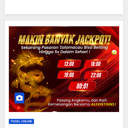
TOGEL ONLINE