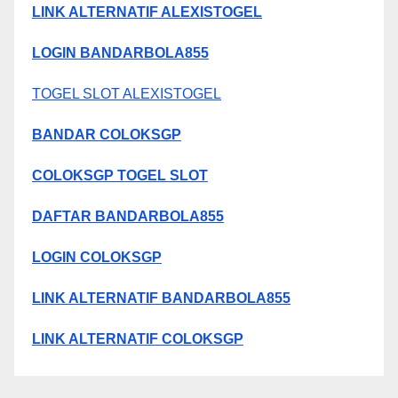
LINK ALTERNATIF ALEXISTOGEL
LOGIN BANDARBOLA855
TOGEL SLOT ALEXISTOGEL
BANDAR COLOKSGP
COLOKSGP TOGEL SLOT
DAFTAR BANDARBOLA855
LOGIN COLOKSGP
LINK ALTERNATIF BANDARBOLA855
LINK ALTERNATIF COLOKSGP