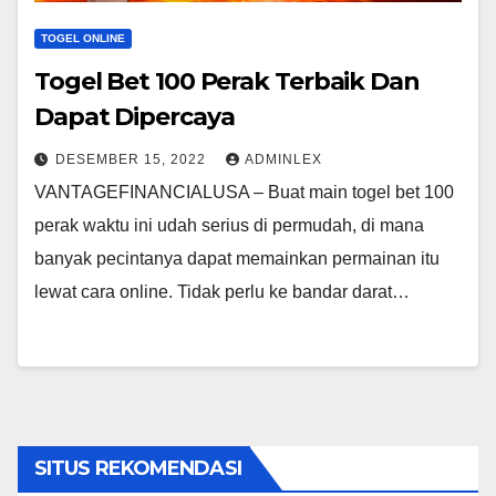
TOGEL ONLINE
Togel Bet 100 Perak Terbaik Dan
Dapat Dipercaya
DESEMBER 15, 2022
ADMINLEX
VANTAGEFINANCIALUSA – Buat main togel bet 100
perak waktu ini udah serius di permudah, di mana
banyak pecintanya dapat memainkan permainan itu
lewat cara online. Tidak perlu ke bandar darat…
SITUS REKOMENDASI