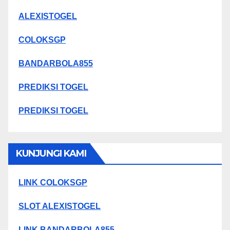
ALEXISTOGEL
COLOKSGP
BANDARBOLA855
PREDIKSI TOGEL
PREDIKSI TOGEL
KUNJUNGI KAMI
LINK COLOKSGP
SLOT ALEXISTOGEL
LINK BANDARBOLA855