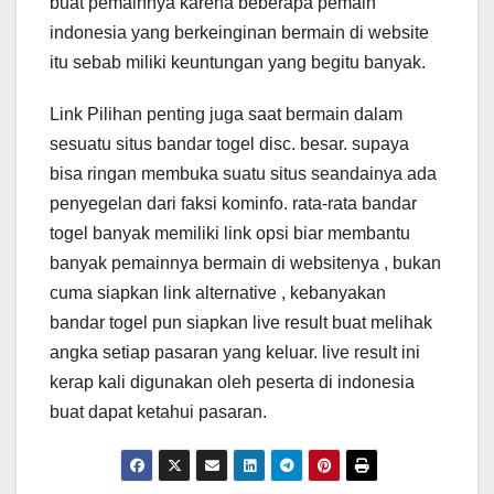
buat pemainnya karena beberapa pemain
indonesia yang berkeinginan bermain di website
itu sebab miliki keuntungan yang begitu banyak.
Link Pilihan penting juga saat bermain dalam
sesuatu situs bandar togel disc. besar. supaya
bisa ringan membuka suatu situs seandainya ada
penyegelan dari faksi kominfo. rata-rata bandar
togel banyak memiliki link opsi biar membantu
banyak pemainnya bermain di websitenya , bukan
cuma siapkan link alternative , kebanyakan
bandar togel pun siapkan live result buat melihak
angka setiap pasaran yang keluar. live result ini
kerap kali digunakan oleh peserta di indonesia
buat dapat ketahui pasaran.