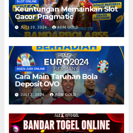
SLOT ONLINE
Keuntungan Memainkan Slot
Gacor Pragmatic
JULI 19, 2024
ADM GOLD
AGEN JUDI ONLINE
Cara Main Taruhan Bola
Deposit OVO
JULI 2, 2024
ADM GOLD