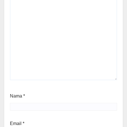
Nama
*
Email
*