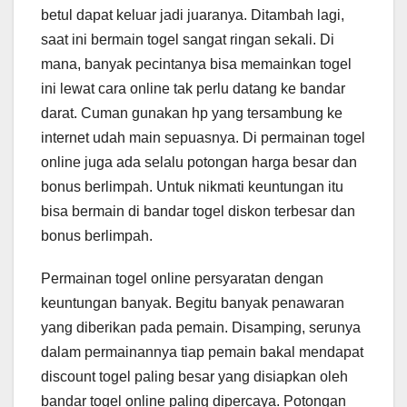
betul dapat keluar jadi juaranya. Ditambah lagi,
saat ini bermain togel sangat ringan sekali. Di
mana, banyak pecintanya bisa memainkan togel
ini lewat cara online tak perlu datang ke bandar
darat. Cuman gunakan hp yang tersambung ke
internet udah main sepuasnya. Di permainan togel
online juga ada selalu potongan harga besar dan
bonus berlimpah. Untuk nikmati keuntungan itu
bisa bermain di bandar togel diskon terbesar dan
bonus berlimpah.
Permainan togel online persyaratan dengan
keuntungan banyak. Begitu banyak penawaran
yang diberikan pada pemain. Disamping, serunya
dalam permainannya tiap pemain bakal mendapat
discount togel paling besar yang disiapkan oleh
bandar togel online paling dipercaya. Potongan