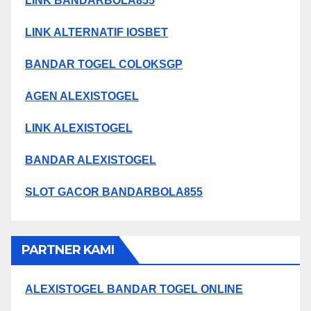
LINK BANDARBOLA855
LINK ALTERNATIF IOSBET
BANDAR TOGEL COLOKSGP
AGEN ALEXISTOGEL
LINK ALEXISTOGEL
BANDAR ALEXISTOGEL
SLOT GACOR BANDARBOLA855
PARTNER KAMI
ALEXISTOGEL BANDAR TOGEL ONLINE