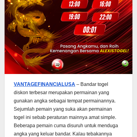
VANTAGEFINANCIALUSA
– Bandar togel
diskon terbesar merupakan permainan yang
gunakan angka sebagai tempat permainannya.
Sejumlah pemain yang suka akan permainan
togel ini sebab peraturan mainnya amat simple.
Beberapa pemain cuma disuruh untuk menduga
angka yang keluar bandar. Kalau tebakannya