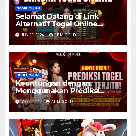
TOGEL ONLINE
Selamat Datang di Link
Alternatif Togel Online
AlexisTogel
JUN 29, 2024
ADM GOLD
TOGEL ONLINE
Keuntungan dengan
Menggunakan Prediksi
Togel Saat Main Togel Online
MEI 2, 2024
ADM GOLD