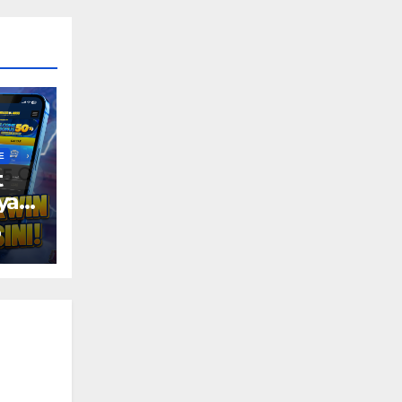
E
t
ya
D