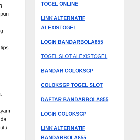
TOGEL ONLINE
g
npun
LINK ALTERNATIF
ALEXISTOGEL
ng
LOGIN BANDARBOLA855
tips
TOGEL SLOT ALEXISTOGEL
BANDAR COLOKSGP
COLOKSGP TOGEL SLOT
a
DAFTAR BANDARBOLA855
 ayam
LOGIN COLOKSGP
nda
hulu
LINK ALTERNATIF
BANDARBOLA855