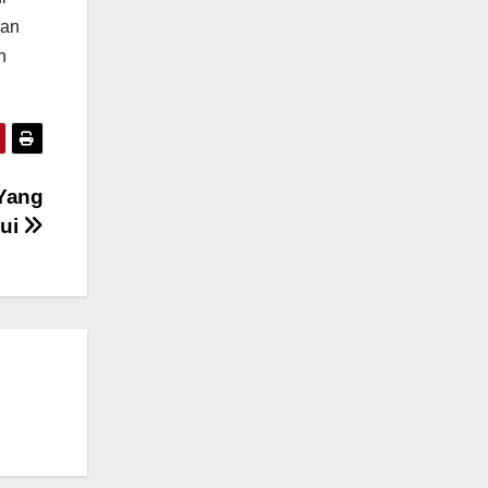
uan
n
 Yang
hui