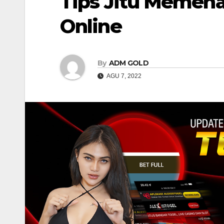
Tips Jitu Memen
Online
By
ADM GOLD
AGU 7, 2022