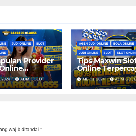
LINE
JUDI ONLINE
SLOT
AGEN JUDI ONLINE
BOLA ONLINE
LINE
JUDI ONLINE
SLOT
SLOT ONLIN
pulan Provider
Tips Maxwin Slo
 Online
Online Terperca
ulan Terbaik
di Indonesia
, 2024
ADM GOLD
MEI 31, 2024
ADM GOL
gan Game
lengkap
ang wajib ditandai
*