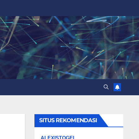
SITUS REKOMENDASI
ALEXISTOGEL