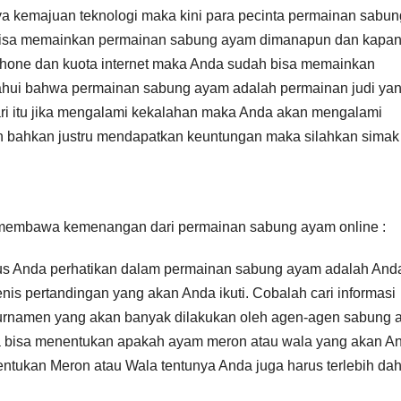
a kemajuan teknologi maka kini para pecinta permainan sabun
nda bisa memainkan permainan sabung ayam dimanapun dan kapa
one dan kuota internet maka Anda sudah bisa memainkan
tahui bahwa permainan sabung ayam adalah permainan judi ya
ri itu jika mengalami kekalahan maka Anda akan mengalami
n bahkan justru mendapatkan keuntungan maka silahkan simak 
isa membawa kemenangan dari permainan sabung ayam online :
rus Anda perhatikan dalam permainan sabung ayam adalah And
nis pertandingan yang akan Anda ikuti. Cobalah cari informasi
turnamen yang akan banyak dilakukan oleh agen-agen sabung
da bisa menentukan apakah ayam meron atau wala yang akan A
tukan Meron atau Wala tentunya Anda juga harus terlebih da