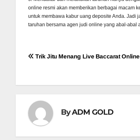
online resmi akan memberikan berbagai macam ke
untuk membawa kabur uang deposite Anda. Jadi
taruhan bersama agen judi online yang abal-abal a
Navigasi
Trik Jitu Menang Live Baccarat Online
pos
By
ADM GOLD