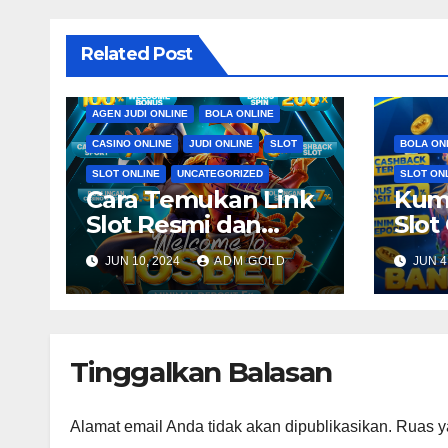
Related Post
AGEN JUDI ONLINE
BOLA ONLINE
CASINO ONLINE
JUDI ONLINE
SLOT
BOLA ON
SLOT ONLINE
UNCATEGORIZED
SLOT ON
Cara Temukan Link
Kum
Slot Resmi dan
Slot
Terpercaya dengan
Ungg
JUN 10, 2024
ADM GOLD
JUN 4
Mudah
den
Ter
Tinggalkan Balasan
Alamat email Anda tidak akan dipublikasikan.
Ruas y