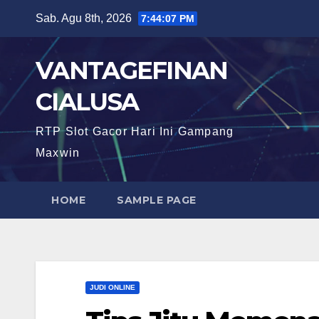
Skip
Sab. Agu 8th, 2026
7:44:09 PM
to
content
VANTAGEFINAN
CIALUSA
RTP Slot Gacor Hari Ini Gampang
Maxwin
HOME
SAMPLE PAGE
JUDI ONLINE