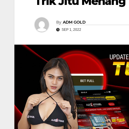
Trik Jitu Menang 
By
ADM GOLD
SEP 1, 2022