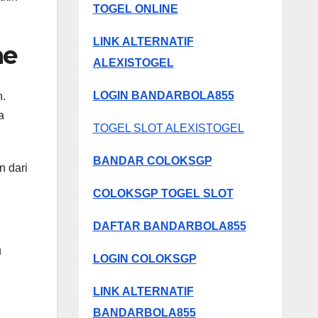
TOGEL ONLINE
LINK ALTERNATIF
ne
ALEXISTOGEL
LOGIN BANDARBOLA855
.
a
TOGEL SLOT ALEXISTOGEL
BANDAR COLOKSGP
n dari
COLOKSGP TOGEL SLOT
DAFTAR BANDARBOLA855
u
LOGIN COLOKSGP
LINK ALTERNATIF
BANDARBOLA855