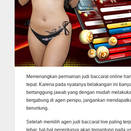
Memenangkan permainan judi baccarat online hany
tepat. Karena pada nyatanya belakangan ini banya
bertanggung jawab yang dengan mudah melakukan 
bergabung di agen penipu, jangankan mendapatka
beruntung.
Setelah memilih agen judi baccarat live paling t
lebar, hal-hal penentunya akan tergantung pada