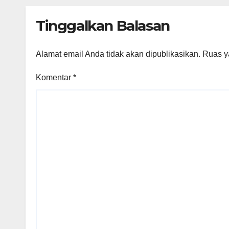
Tinggalkan Balasan
Alamat email Anda tidak akan dipublikasikan.
Ruas y
Komentar
*