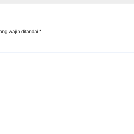
ang wajib ditandai
*