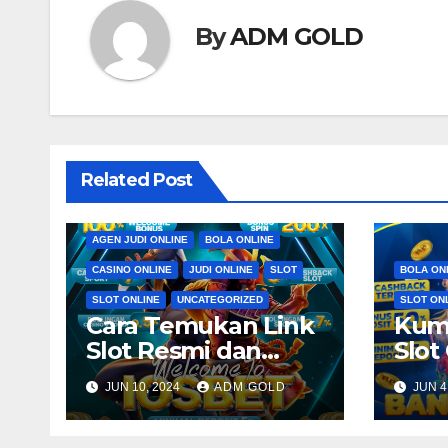
By
ADM GOLD
Related Post
AGEN JUDI ONLINE
BOLA ONLINE
CASINO ONLINE
JUDI ONLINE
SLOT
BOLA ON
SLOT ONLINE
UNCATEGORIZED
SLOT ON
Cara Temukan Link
Kum
Slot Resmi dan
Slot
Terpercaya dengan
Ungg
JUN 10, 2024
ADM GOLD
JUN 4
Mudah
den
Ter