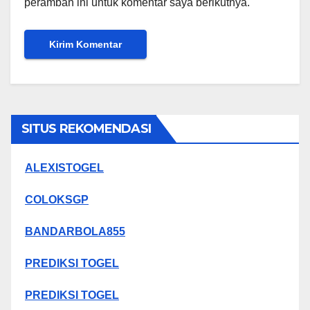
peramban ini untuk komentar saya berikutnya.
SITUS REKOMENDASI
ALEXISTOGEL
COLOKSGP
BANDARBOLA855
PREDIKSI TOGEL
PREDIKSI TOGEL