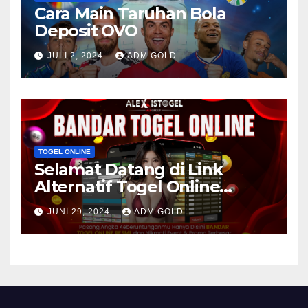
Cara Main Taruhan Bola
Deposit OVO
JULI 2, 2024
ADM GOLD
TOGEL ONLINE
Selamat Datang di Link
Alternatif Togel Online
AlexisTogel
JUNI 29, 2024
ADM GOLD