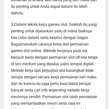
itu penting untuk Anda dapat dalami itu lebih
dahulu.
2.Dalami teknik kerja games slot; Setelah itu yang
penting untuk dijalankan yaitu di mana baiknya
kita coba dalami serta ketahui dengan bagus
Bagaimanakah caranya kerja dari permainan
games slot online. Metode kerjanya pasti tak
berjauh beda dengan permainan slot off-line tetapi
di sini medium yang dipakai yakni tempat digital.
Metode kerja dari perjudian slot barangkali tidak
serupa dengan secara kerja permainan lain maka
dari itu karena itu juga perlu buat dapat belajar
banyak serta cari info terpenting metode kerja
mesinnya sendiri. Permainan slot ialah permainan
yang memanfaatkan mesin serta saat ini