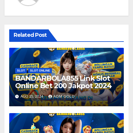
Related Post
SLOT
SLOT ONLINE
BANDARBOLA855 Link Slot
Online Bet 200 Jakpot 2024
AGU 15, 2024
ADM GOLD