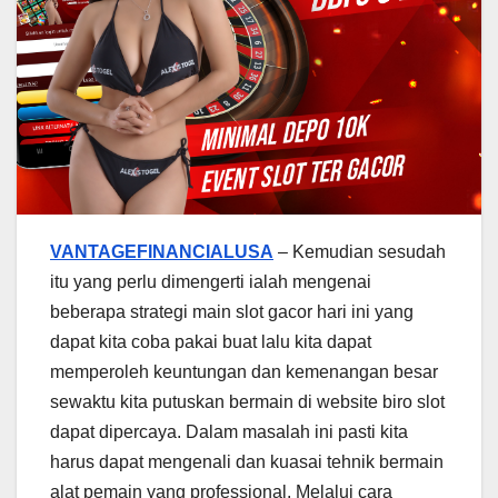
VANTAGEFINANCIALUSA
– Kemudian sesudah
itu yang perlu dimengerti ialah mengenai
beberapa strategi main slot gacor hari ini yang
dapat kita coba pakai buat lalu kita dapat
memperoleh keuntungan dan kemenangan besar
sewaktu kita putuskan bermain di website biro slot
dapat dipercaya. Dalam masalah ini pasti kita
harus dapat mengenali dan kuasai tehnik bermain
alat pemain yang professional. Melalui cara