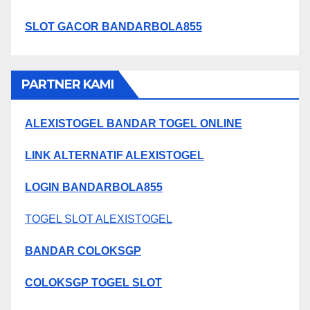
SLOT GACOR BANDARBOLA855
PARTNER KAMI
ALEXISTOGEL BANDAR TOGEL ONLINE
LINK ALTERNATIF ALEXISTOGEL
LOGIN BANDARBOLA855
TOGEL SLOT ALEXISTOGEL
BANDAR COLOKSGP
COLOKSGP TOGEL SLOT