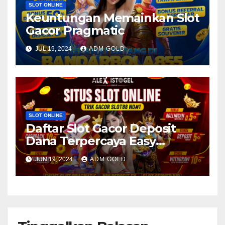
SLOT ONLINE
Keuntungan Memainkan Slot
Gacor Pragmatic
JUL 19, 2024
ADM GOLD
SLOT ONLINE
Daftar Slot Gacor Deposit
Dana Terpercaya Easy
Maxwin
JUN 19, 2024
ADM GOLD