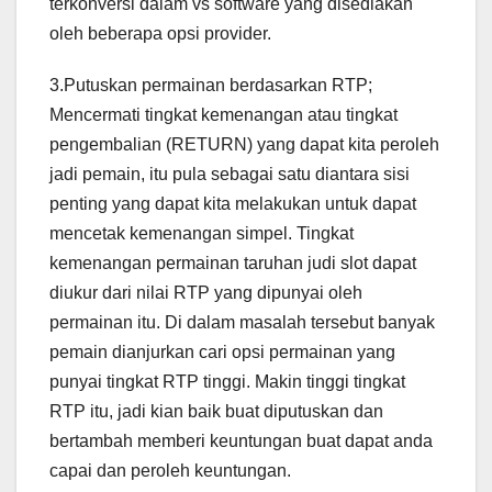
terkonversi dalam vs software yang disediakan
oleh beberapa opsi provider.
3.Putuskan permainan berdasarkan RTP;
Mencermati tingkat kemenangan atau tingkat
pengembalian (RETURN) yang dapat kita peroleh
jadi pemain, itu pula sebagai satu diantara sisi
penting yang dapat kita melakukan untuk dapat
mencetak kemenangan simpel. Tingkat
kemenangan permainan taruhan judi slot dapat
diukur dari nilai RTP yang dipunyai oleh
permainan itu. Di dalam masalah tersebut banyak
pemain dianjurkan cari opsi permainan yang
punyai tingkat RTP tinggi. Makin tinggi tingkat
RTP itu, jadi kian baik buat diputuskan dan
bertambah memberi keuntungan buat dapat anda
capai dan peroleh keuntungan.