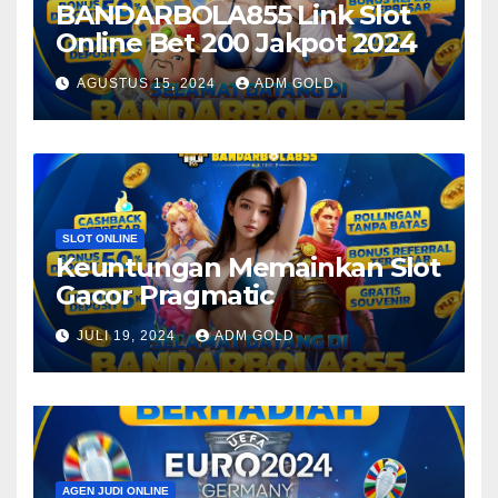
BANDARBOLA855 Link Slot
Online Bet 200 Jakpot 2024
AGUSTUS 15, 2024
ADM GOLD
SLOT ONLINE
Keuntungan Memainkan Slot
Gacor Pragmatic
JULI 19, 2024
ADM GOLD
AGEN JUDI ONLINE