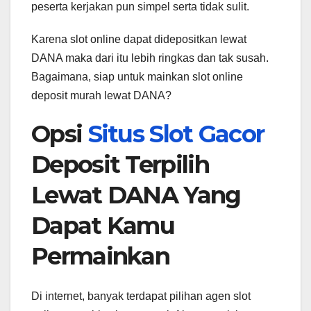
peserta kerjakan pun simpel serta tidak sulit.
Karena slot online dapat didepositkan lewat
DANA maka dari itu lebih ringkas dan tak susah.
Bagaimana, siap untuk mainkan slot online
deposit murah lewat DANA?
Opsi
Situs Slot Gacor
Deposit Terpilih
Lewat DANA Yang
Dapat Kamu
Permainkan
Di internet, banyak terdapat pilihan agen slot