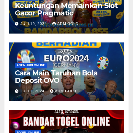
Keuntungan Memainkan Slot
Gacor Pragmatic
JULI 19, 2024
ADM GOLD
AGEN JUDI ONLINE
Cara Main Taruhan Bola
Deposit OVO
JULI 2, 2024
ADM GOLD
TOGEL ONLINE