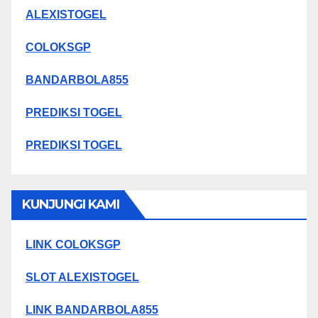
ALEXISTOGEL
COLOKSGP
BANDARBOLA855
PREDIKSI TOGEL
PREDIKSI TOGEL
KUNJUNGI KAMI
LINK COLOKSGP
SLOT ALEXISTOGEL
LINK BANDARBOLA855