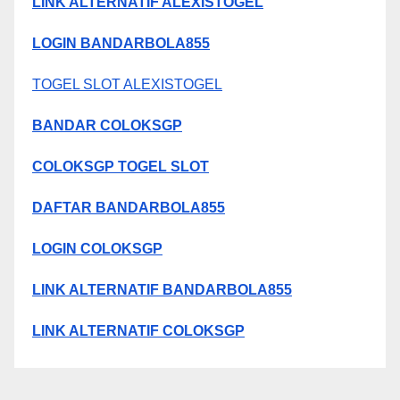
LINK ALTERNATIF ALEXISTOGEL
LOGIN BANDARBOLA855
TOGEL SLOT ALEXISTOGEL
BANDAR COLOKSGP
COLOKSGP TOGEL SLOT
DAFTAR BANDARBOLA855
LOGIN COLOKSGP
LINK ALTERNATIF BANDARBOLA855
LINK ALTERNATIF COLOKSGP