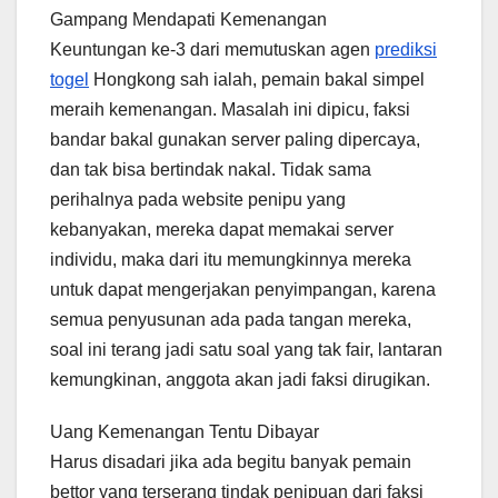
Gampang Mendapati Kemenangan
Keuntungan ke-3 dari memutuskan agen
prediksi
togel
Hongkong sah ialah, pemain bakal simpel
meraih kemenangan. Masalah ini dipicu, faksi
bandar bakal gunakan server paling dipercaya,
dan tak bisa bertindak nakal. Tidak sama
perihalnya pada website penipu yang
kebanyakan, mereka dapat memakai server
individu, maka dari itu memungkinnya mereka
untuk dapat mengerjakan penyimpangan, karena
semua penyusunan ada pada tangan mereka,
soal ini terang jadi satu soal yang tak fair, lantaran
kemungkinan, anggota akan jadi faksi dirugikan.
Uang Kemenangan Tentu Dibayar
Harus disadari jika ada begitu banyak pemain
bettor yang terserang tindak penipuan dari faksi