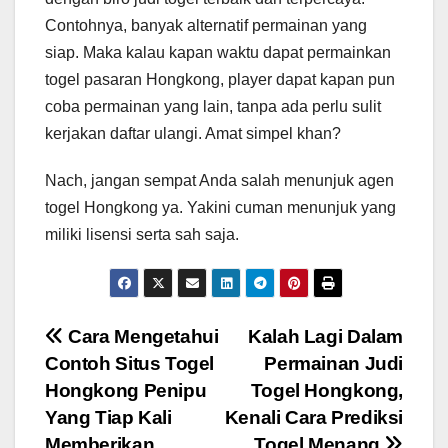
Contohnya, banyak alternatif permainan yang
siap. Maka kalau kapan waktu dapat permainkan
togel pasaran Hongkong, player dapat kapan pun
coba permainan yang lain, tanpa ada perlu sulit
kerjakan daftar ulangi. Amat simpel khan?
Nach, jangan sempat Anda salah menunjuk agen
togel Hongkong ya. Yakini cuman menunjuk yang
miliki lisensi serta sah saja.
Navigasi
Cara Mengetahui
Kalah Lagi Dalam
Contoh Situs Togel
Permainan Judi
pos
Hongkong Penipu
Togel Hongkong,
Yang Tiap Kali
Kenali Cara Prediksi
Memberikan
Togel Menang