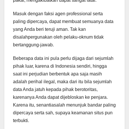
pakai, mengakibatkan dapat sangat fatal.
Masuk dengan faksi agen professional serta
paling dipercaya, dapat membuat semuanya data
yang Anda beri teruji aman. Tak kan
disalahpergunakan oleh pelaku-oknum tidak
bertanggung-jawab.
Beberapa data ini pula perlu dijaga dari sejumlah
pihak luar, karena di Indonesia sendiri, hingga
saat ini perjudian berbentuk apa saja masih
adalah perihal ilegal, maka dari itu bila sejumlah
data Anda jatuh kepada pihak berotoritas,
karenanya Anda dapat dijebloskan ke penjara.
Karena itu, senantiasalah menunjuk bandar paling
dipercaya serta sah, supaya keamanan situs pun
terbukti.