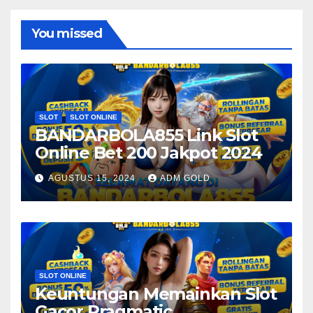
You missed
SLOT
SLOT ONLINE
BANDARBOLA855 Link Slot
Online Bet 200 Jakpot 2024
AGUSTUS 15, 2024
ADM GOLD
SLOT ONLINE
Keuntungan Memainkan Slot
Gacor Pragmatic