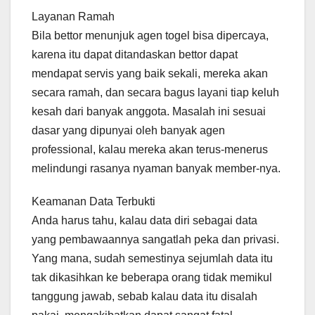
Layanan Ramah
Bila bettor menunjuk agen togel bisa dipercaya,
karena itu dapat ditandaskan bettor dapat
mendapat servis yang baik sekali, mereka akan
secara ramah, dan secara bagus layani tiap keluh
kesah dari banyak anggota. Masalah ini sesuai
dasar yang dipunyai oleh banyak agen
professional, kalau mereka akan terus-menerus
melindungi rasanya nyaman banyak member-nya.
Keamanan Data Terbukti
Anda harus tahu, kalau data diri sebagai data
yang pembawaannya sangatlah peka dan privasi.
Yang mana, sudah semestinya sejumlah data itu
tak dikasihkan ke beberapa orang tidak memikul
tanggung jawab, sebab kalau data itu disalah