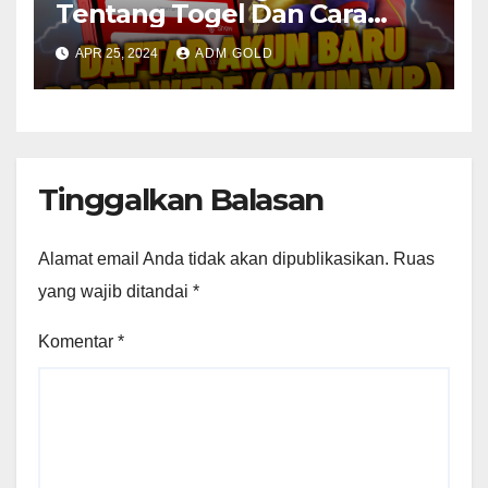
Tentang Togel Dan Cara
Mainnya
APR 25, 2024
ADM GOLD
Tinggalkan Balasan
Alamat email Anda tidak akan dipublikasikan.
Ruas
yang wajib ditandai
*
Komentar
*