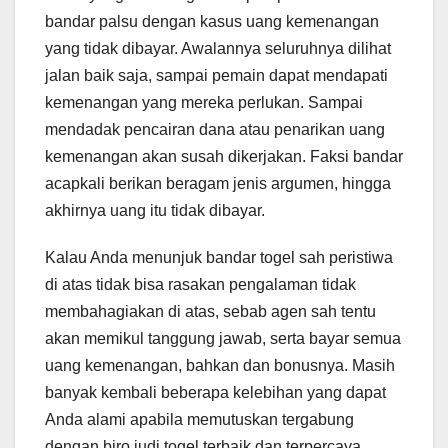
bandar palsu dengan kasus uang kemenangan
yang tidak dibayar. Awalannya seluruhnya dilihat
jalan baik saja, sampai pemain dapat mendapati
kemenangan yang mereka perlukan. Sampai
mendadak pencairan dana atau penarikan uang
kemenangan akan susah dikerjakan. Faksi bandar
acapkali berikan beragam jenis argumen, hingga
akhirnya uang itu tidak dibayar.
Kalau Anda menunjuk bandar togel sah peristiwa
di atas tidak bisa rasakan pengalaman tidak
membahagiakan di atas, sebab agen sah tentu
akan memikul tanggung jawab, serta bayar semua
uang kemenangan, bahkan dan bonusnya. Masih
banyak kembali beberapa kelebihan yang dapat
Anda alami apabila memutuskan tergabung
dengan biro judi togel terbaik dan terpercaya.