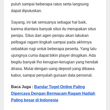
puluh sampai beberapa ratus serta langsung
dapat diputuskan.
Sayang, ini tak semuanya sebagai hal baik,
karena diantara banyak situs itu merupakan situs
penipu. Situs dari agen penipu akan lakukan
pelbagai ragam tingkah sampai pada akhirnya
sebabkan rugi untuk beberapa peserta. Yang lalu
ujungnya cuma dapat bikin player dirugikan. Ada
begitu banyak lho kerugian-kerugian yang hendak
dirasa. Mulai dengan uang deposit yang dibawa
kabur, sampai penyalah gunaan data personal.
Baca Juga :
Bandar Togel Online Paling
Dipercaya Dengan Bermacam Ragam Hadiah
Paling besar di Indonesia