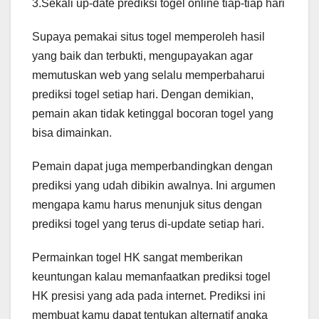
3.Sekali up-date prediksi togel online tiap-tiap hari
Supaya pemakai situs togel memperoleh hasil
yang baik dan terbukti, mengupayakan agar
memutuskan web yang selalu memperbaharui
prediksi togel setiap hari. Dengan demikian,
pemain akan tidak ketinggal bocoran togel yang
bisa dimainkan.
Pemain dapat juga memperbandingkan dengan
prediksi yang udah dibikin awalnya. Ini argumen
mengapa kamu harus menunjuk situs dengan
prediksi togel yang terus di-update setiap hari.
Permainkan togel HK sangat memberikan
keuntungan kalau memanfaatkan prediksi togel
HK presisi yang ada pada internet. Prediksi ini
membuat kamu dapat tentukan alternatif angka