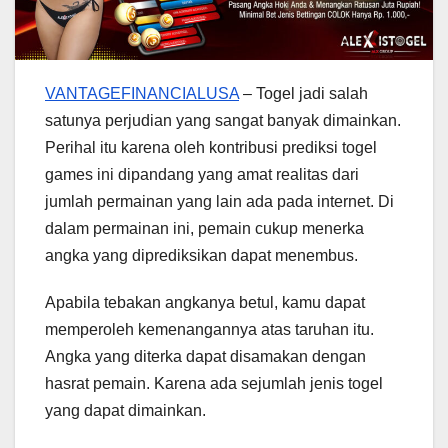
VANTAGEFINANCIALUSA
– Togel jadi salah
satunya perjudian yang sangat banyak dimainkan.
Perihal itu karena oleh kontribusi prediksi togel
games ini dipandang yang amat realitas dari
jumlah permainan yang lain ada pada internet. Di
dalam permainan ini, pemain cukup menerka
angka yang diprediksikan dapat menembus.
Apabila tebakan angkanya betul, kamu dapat
memperoleh kemenangannya atas taruhan itu.
Angka yang diterka dapat disamakan dengan
hasrat pemain. Karena ada sejumlah jenis togel
yang dapat dimainkan.