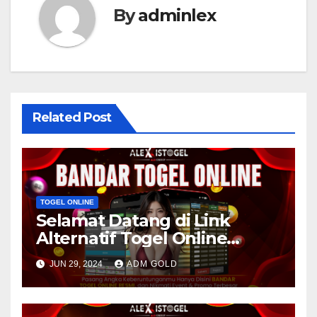
By
adminlex
Related Post
TOGEL ONLINE
Selamat Datang di Link
Alternatif Togel Online
AlexisTogel
JUN 29, 2024
ADM GOLD