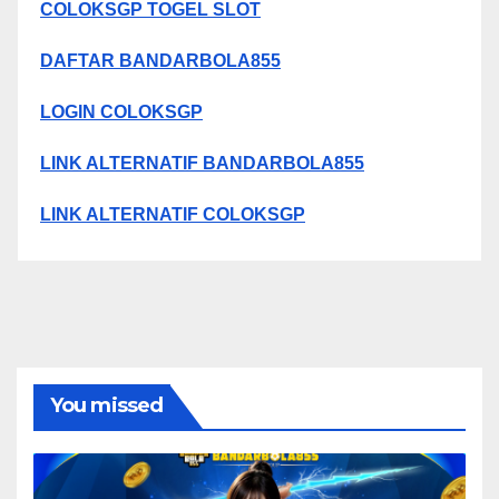
COLOKSGP TOGEL SLOT
DAFTAR BANDARBOLA855
LOGIN COLOKSGP
LINK ALTERNATIF BANDARBOLA855
LINK ALTERNATIF COLOKSGP
You missed