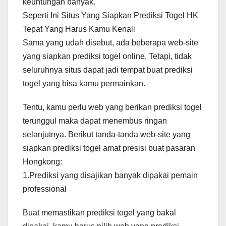
keuntungan banyak.
Seperti Ini Situs Yang Siapkan Prediksi Togel HK
Tepat Yang Harus Kamu Kenali
Sama yang udah disebut, ada beberapa web-site
yang siapkan prediksi togel online. Tetapi, tidak
seluruhnya situs dapat jadi tempat buat prediksi
togel yang bisa kamu permainkan.
Tentu, kamu perlu web yang berikan prediksi togel
terunggul maka dapat menembus ringan
selanjutnya. Berikut tanda-tanda web-site yang
siapkan prediksi togel amat presisi buat pasaran
Hongkong:
1.Prediksi yang disajikan banyak dipakai pemain
professional
Buat memastikan prediksi togel yang bakal