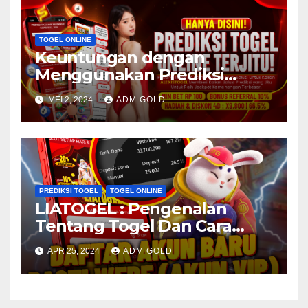
TOGEL ONLINE
Keuntungan dengan
Menggunakan Prediksi
Togel Saat Main Togel Online
MEI 2, 2024
ADM GOLD
PREDIKSI TOGEL
TOGEL ONLINE
LIATOGEL : Pengenalan
Tentang Togel Dan Cara
Mainnya
APR 25, 2024
ADM GOLD