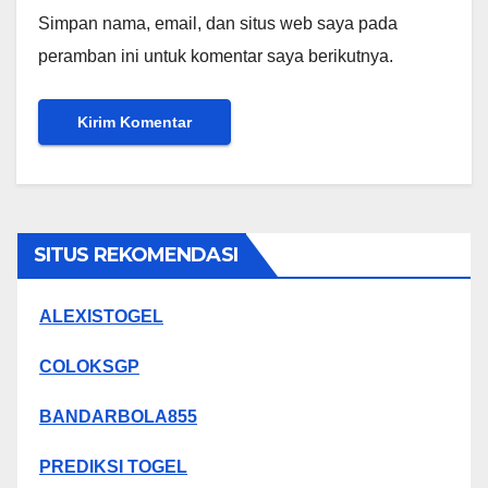
Simpan nama, email, dan situs web saya pada
peramban ini untuk komentar saya berikutnya.
SITUS REKOMENDASI
ALEXISTOGEL
COLOKSGP
BANDARBOLA855
PREDIKSI TOGEL