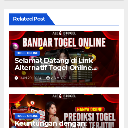
Related Post
TOGEL ONLINE
Selamat Datang di Link
Alternatif Togel Online
AlexisTogel
JUN 29, 2024
ADM GOLD
TOGEL ONLINE
Keuntungan dengan