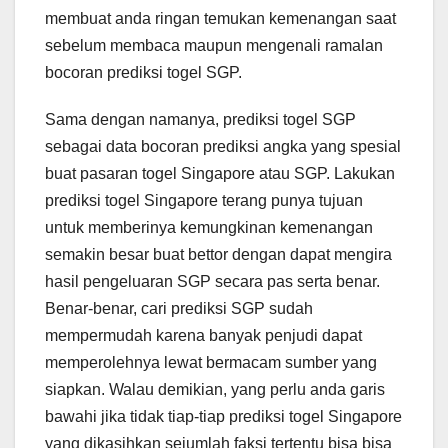
membuat anda ringan temukan kemenangan saat
sebelum membaca maupun mengenali ramalan
bocoran prediksi togel SGP.
Sama dengan namanya, prediksi togel SGP
sebagai data bocoran prediksi angka yang spesial
buat pasaran togel Singapore atau SGP. Lakukan
prediksi togel Singapore terang punya tujuan
untuk memberinya kemungkinan kemenangan
semakin besar buat bettor dengan dapat mengira
hasil pengeluaran SGP secara pas serta benar.
Benar-benar, cari prediksi SGP sudah
mempermudah karena banyak penjudi dapat
memperolehnya lewat bermacam sumber yang
siapkan. Walau demikian, yang perlu anda garis
bawahi jika tidak tiap-tiap prediksi togel Singapore
yang dikasihkan sejumlah faksi tertentu bisa bisa