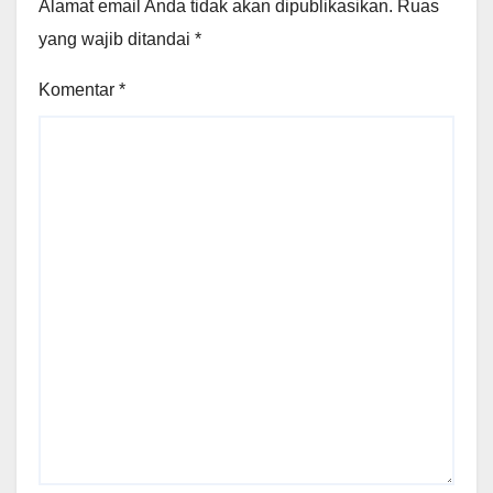
Alamat email Anda tidak akan dipublikasikan.
Ruas
yang wajib ditandai
*
Komentar
*