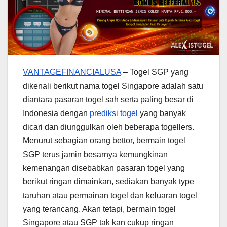
VANTAGEFINANCIALUSA
– Togel SGP yang
dikenali berikut nama togel Singapore adalah satu
diantara pasaran togel sah serta paling besar di
Indonesia dengan
prediksi togel
yang banyak
dicari dan diunggulkan oleh beberapa togellers.
Menurut sebagian orang bettor, bermain togel
SGP terus jamin besarnya kemungkinan
kemenangan disebabkan pasaran togel yang
berikut ringan dimainkan, sediakan banyak type
taruhan atau permainan togel dan keluaran togel
yang terancang. Akan tetapi, bermain togel
Singapore atau SGP tak kan cukup ringan