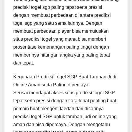
prediski togel sgp paling tepat serta presisi
dengan membuat perbedaan di antara prediksi
togel sgp yang satu sama lainnya. Dengan
membuat perbedaan player bisa memutuskan
situs prediksi togel yang mana bisa memberi
prosentase kemenangan paling tinggi dengan
memberinya hitungan angka yang paling tepat
dan tepat.
Kegunaan Prediksi Togel SGP Buat Taruhan Judi
Online Aman serta Paling dipercaya
Seusai mendapat akses situs prediksi togel SGP
tepat serta presisi dengan cara tepat penting buat
pemain buat mengerti faedah dari dicarinya
prediksi togel SGP untuk taruhan judi online yang
aman dan bisa dipercaya. Dengan mengetahu