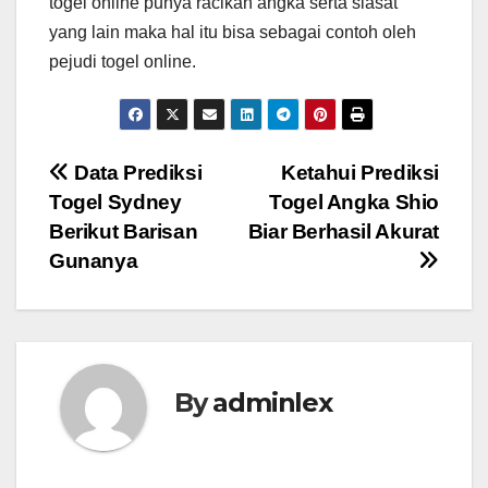
togel online punya racikan angka serta siasat
yang lain maka hal itu bisa sebagai contoh oleh
pejudi togel online.
Navigasi
Data Prediksi
Ketahui Prediksi
Togel Sydney
Togel Angka Shio
pos
Berikut Barisan
Biar Berhasil Akurat
Gunanya
By
adminlex