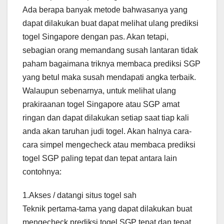
Ada berapa banyak metode bahwasanya yang
dapat dilakukan buat dapat melihat ulang prediksi
togel Singapore dengan pas. Akan tetapi,
sebagian orang memandang susah lantaran tidak
paham bagaimana triknya membaca prediksi SGP
yang betul maka susah mendapati angka terbaik.
Walaupun sebenarnya, untuk melihat ulang
prakiraanan togel Singapore atau SGP amat
ringan dan dapat dilakukan setiap saat tiap kali
anda akan taruhan judi togel. Akan halnya cara-
cara simpel mengecheck atau membaca prediksi
togel SGP paling tepat dan tepat antara lain
contohnya:
1.Akses / datangi situs togel sah
Teknik pertama-tama yang dapat dilakukan buat
mengecheck prediksi togel SGP tepat dan tepat