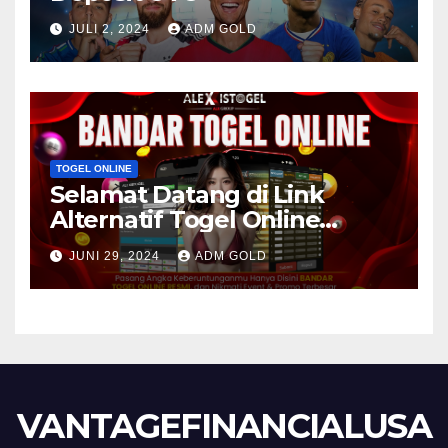
JULI 2, 2024
ADM GOLD
TOGEL ONLINE
Selamat Datang di Link
Alternatif Togel Online
AlexisTogel
JUNI 29, 2024
ADM GOLD
VANTAGEFINANCIALUSA