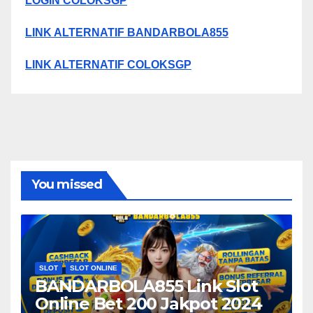
LOGIN COLOKSGP
LINK ALTERNATIF BANDARBOLA855
LINK ALTERNATIF COLOKSGP
You missed
SLOT
SLOT ONLINE
BANDARBOLA855 Link Slot
Online Bet 200 Jakpot 2024