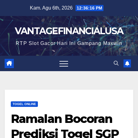
Skip
Kam. Agu 6th, 2026
12:36:17 PM
to
content
VANTAGEFINANCIALUSA
RTP Slot Gacor Hari Ini Gampang Maxwin
TOGEL ONLINE
Ramalan Bocoran
Prediksi Togel SGP