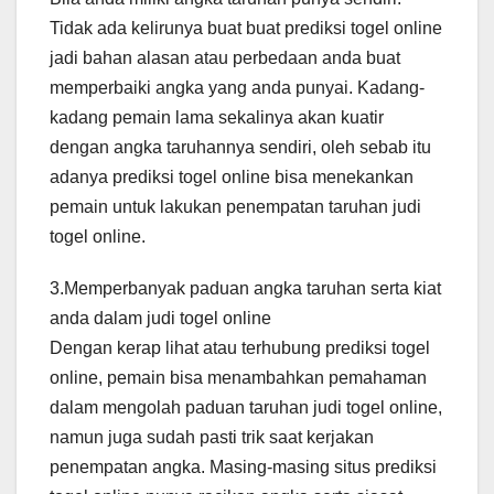
Tidak ada kelirunya buat buat prediksi togel online
jadi bahan alasan atau perbedaan anda buat
memperbaiki angka yang anda punyai. Kadang-
kadang pemain lama sekalinya akan kuatir
dengan angka taruhannya sendiri, oleh sebab itu
adanya prediksi togel online bisa menekankan
pemain untuk lakukan penempatan taruhan judi
togel online.
3.Memperbanyak paduan angka taruhan serta kiat
anda dalam judi togel online
Dengan kerap lihat atau terhubung prediksi togel
online, pemain bisa menambahkan pemahaman
dalam mengolah paduan taruhan judi togel online,
namun juga sudah pasti trik saat kerjakan
penempatan angka. Masing-masing situs prediksi