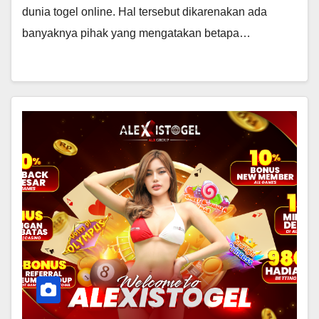
dunia togel online. Hal tersebut dikarenakan ada
banyaknya pihak yang mengatakan betapa…