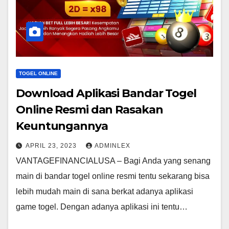
TOGEL ONLINE
Download Aplikasi Bandar Togel
Online Resmi dan Rasakan
Keuntungannya
APRIL 23, 2023
ADMINLEX
VANTAGEFINANCIALUSA – Bagi Anda yang senang
main di bandar togel online resmi tentu sekarang bisa
lebih mudah main di sana berkat adanya aplikasi
game togel. Dengan adanya aplikasi ini tentu…