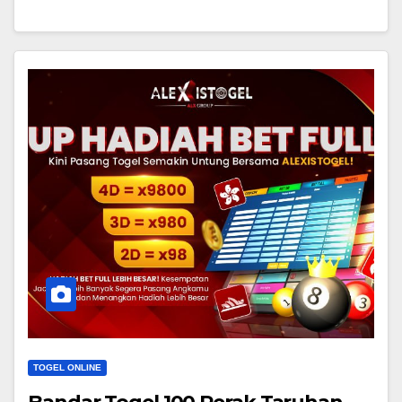
TOGEL ONLINE