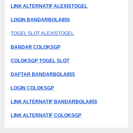
LINK ALTERNATIF ALEXISTOGEL
LOGIN BANDARBOLA855
TOGEL SLOT ALEXISTOGEL
BANDAR COLOKSGP
COLOKSGP TOGEL SLOT
DAFTAR BANDARBOLA855
LOGIN COLOKSGP
LINK ALTERNATIF BANDARBOLA855
LINK ALTERNATIF COLOKSGP