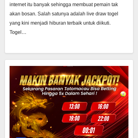
internet itu banyak sehingga membuat pemain tak
akan bosan. Salah satunya adalah live draw togel
yang kini menjadi hiburan terbaik untuk diikuti.
Togel…