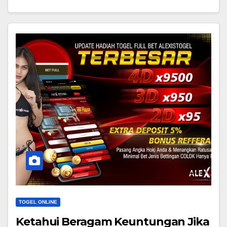
TOGEL ONLINE
Ketahui Beragam Keuntungan Jika