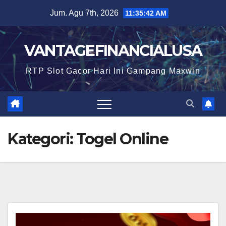
Skip
Jum. Agu 7th, 2026
11:35:43 AM
to
content
VANTAGEFINANCIALUSA
RTP Slot Gacor Hari Ini Gampang Maxwin
Kategori:
Togel Online