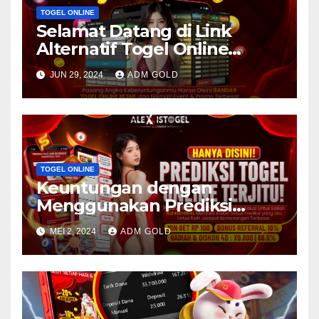
TOGEL ONLINE
Selamat Datang di Link
Alternatif Togel Online
AlexisTogel
JUN 29, 2024
ADM GOLD
TOGEL ONLINE
Keuntungan dengan
Menggunakan Prediksi
Togel Saat Main Togel Online
MEI 2, 2024
ADM GOLD