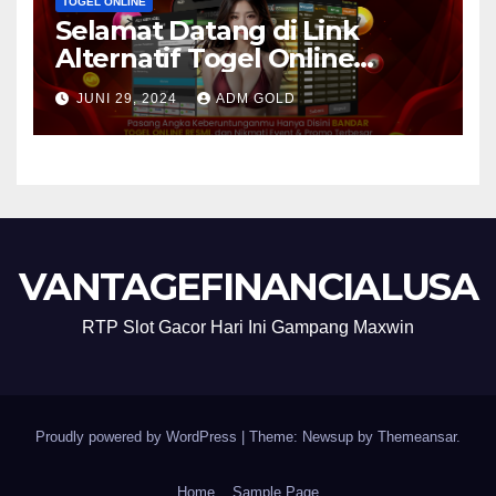
TOGEL ONLINE
Selamat Datang di Link
Alternatif Togel Online
AlexisTogel
JUNI 29, 2024
ADM GOLD
VANTAGEFINANCIALUSA
RTP Slot Gacor Hari Ini Gampang Maxwin
Proudly powered by WordPress
|
Theme: Newsup by
Themeansar
.
Home
Sample Page