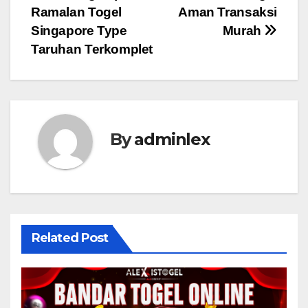
Ramalan Togel
Aman Transaksi
pos
Singapore Type
Murah
Taruhan Terkomplet
By
adminlex
Related Post