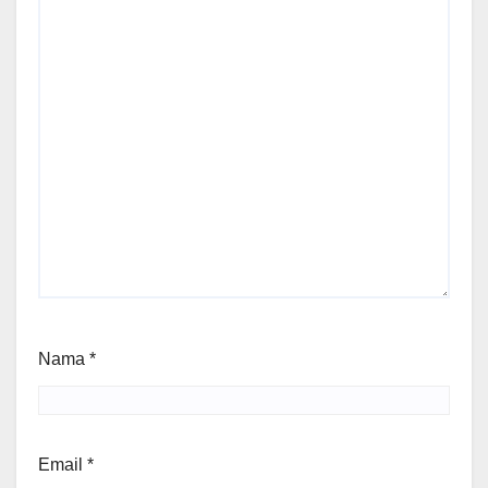
Nama
*
Email
*