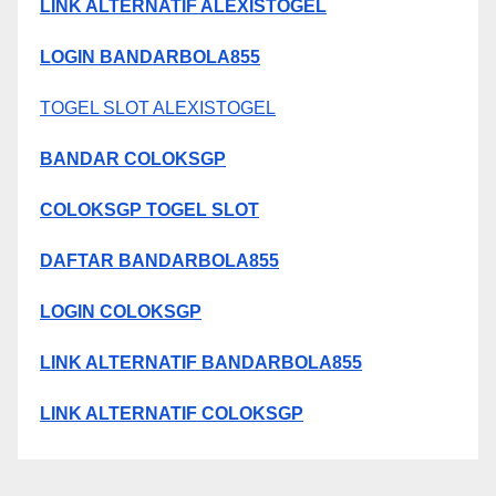
LINK ALTERNATIF ALEXISTOGEL
LOGIN BANDARBOLA855
TOGEL SLOT ALEXISTOGEL
BANDAR COLOKSGP
COLOKSGP TOGEL SLOT
DAFTAR BANDARBOLA855
LOGIN COLOKSGP
LINK ALTERNATIF BANDARBOLA855
LINK ALTERNATIF COLOKSGP