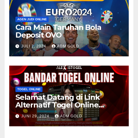
AGEN JUDI ONLINE
Cara Main Taruhan Bola
Deposit OVO
JULI 2, 2024
ADM GOLD
TOGEL ONLINE
Selamat Datang di Link
Alternatif Togel Online
AlexisTogel
JUNI 29, 2024
ADM GOLD