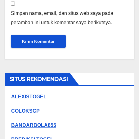
Simpan nama, email, dan situs web saya pada
peramban ini untuk komentar saya berikutnya.
SITUS REKOMENDASI
ALEXISTOGEL
COLOKSGP
BANDARBOLA855