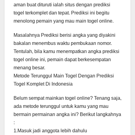
aman buat dituruti ialah situs dengan prediksi
togel terkomplet dan tepat. Prediksi ini begitu
menolong pemain yang mau main togel online.
Masalahnya Prediksi berisi angka yang diyakini
bakalan menembus waktu pembukaan nomor.
Tentulah, bila kamu menempatkan angka prediksi
togel online ini, pemain dapat berkesempatan
menang besar.
Metode Terunggul Main Togel Dengan Prediksi
Togel Komplet Di Indonesia
Belum sempat mainkan togel online? Tenang saja,
ada metode terunggul untuk kamu yang mau
bermain permainan angka ini? Berikut langkahnya
:
1.Masuk jadi anggota lebih dahulu