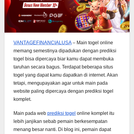
VANTAGEFINANCIALUSA
– Main togel online
memang semestinya dipadukan dengan prediksi
togel bisa dipercaya biar kamu dapat membuka
taruhan secara bagus. Terdapat beberapa situs
togel yang dapat kamu dapatkan di internet. Akan
tetapi, mengupayakan agar untuk main pada
website paling dipercaya dengan prediksi togel
komplet.
Main pada web
prediksi togel
online komplet itu
lebih janjikan sebab pemain berkesempatan
menang besar nanti. Di blog ini, pemain dapat