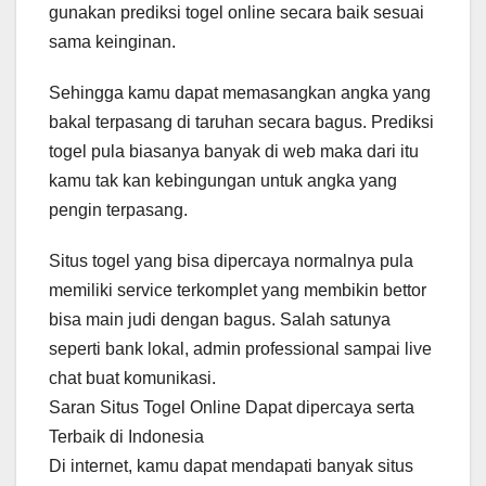
gunakan prediksi togel online secara baik sesuai
sama keinginan.
Sehingga kamu dapat memasangkan angka yang
bakal terpasang di taruhan secara bagus. Prediksi
togel pula biasanya banyak di web maka dari itu
kamu tak kan kebingungan untuk angka yang
pengin terpasang.
Situs togel yang bisa dipercaya normalnya pula
memiliki service terkomplet yang membikin bettor
bisa main judi dengan bagus. Salah satunya
seperti bank lokal, admin professional sampai live
chat buat komunikasi.
Saran Situs Togel Online Dapat dipercaya serta
Terbaik di Indonesia
Di internet, kamu dapat mendapati banyak situs