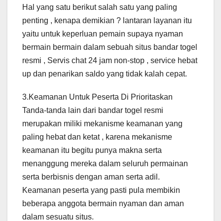
Hal yang satu berikut salah satu yang paling
penting , kenapa demikian ? lantaran layanan itu
yaitu untuk keperluan pemain supaya nyaman
bermain bermain dalam sebuah situs bandar togel
resmi , Servis chat 24 jam non-stop , service hebat
up dan penarikan saldo yang tidak kalah cepat.
3.Keamanan Untuk Peserta Di Prioritaskan
Tanda-tanda lain dari bandar togel resmi
merupakan miliki mekanisme keamanan yang
paling hebat dan ketat , karena mekanisme
keamanan itu begitu punya makna serta
menanggung mereka dalam seluruh permainan
serta berbisnis dengan aman serta adil.
Keamanan peserta yang pasti pula membikin
beberapa anggota bermain nyaman dan aman
dalam sesuatu situs.