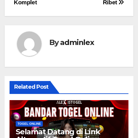
Komplet
Ribet
By
adminlex
Related Post
TOGEL ONLINE
Selamat Datang di Link