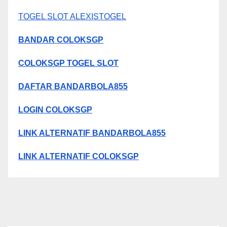
TOGEL SLOT ALEXISTOGEL
BANDAR COLOKSGP
COLOKSGP TOGEL SLOT
DAFTAR BANDARBOLA855
LOGIN COLOKSGP
LINK ALTERNATIF BANDARBOLA855
LINK ALTERNATIF COLOKSGP