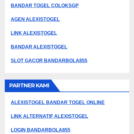
BANDAR TOGEL COLOKSGP
AGEN ALEXISTOGEL
LINK ALEXISTOGEL
BANDAR ALEXISTOGEL
SLOT GACOR BANDARBOLA855
PARTNER KAMI
ALEXISTOGEL BANDAR TOGEL ONLINE
LINK ALTERNATIF ALEXISTOGEL
LOGIN BANDARBOLA855