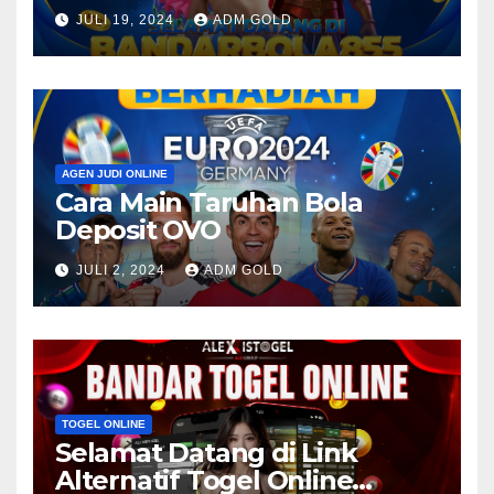
JULI 19, 2024
ADM GOLD
AGEN JUDI ONLINE
Cara Main Taruhan Bola
Deposit OVO
JULI 2, 2024
ADM GOLD
TOGEL ONLINE
Selamat Datang di Link
Alternatif Togel Online