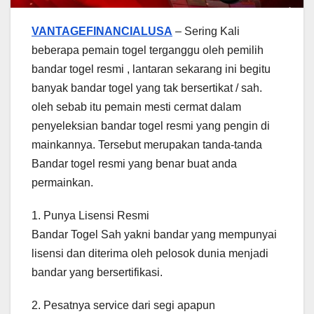
VANTAGEFINANCIALUSA
– Sering Kali
beberapa pemain togel terganggu oleh pemilih
bandar togel resmi , lantaran sekarang ini begitu
banyak bandar togel yang tak bersertikat / sah.
oleh sebab itu pemain mesti cermat dalam
penyeleksian bandar togel resmi yang pengin di
mainkannya. Tersebut merupakan tanda-tanda
Bandar togel resmi yang benar buat anda
permainkan.
1. Punya Lisensi Resmi
Bandar Togel Sah yakni bandar yang mempunyai
lisensi dan diterima oleh pelosok dunia menjadi
bandar yang bersertifikasi.
2. Pesatnya service dari segi apapun