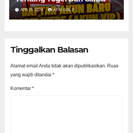
Mainnya
APR 25, 2024
ADM GOLD
Tinggalkan Balasan
Alamat email Anda tidak akan dipublikasikan.
Ruas
yang wajib ditandai
*
Komentar
*