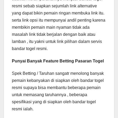
resmi sebab siapkan sejumlah link alternative
yang dapat bikin pemain ringan membuka link itu.
serta link opsi itu mempunyai andil penting karena
membikin pemain main nyaman tidak ada
masalah link tidak berjalan dengan baik atau
lamban , itu yakni untuk link pilihan dalam servis
bandar togel resmi.
Punyai Banyak Feature Betting Pasaran Togel
Spek Betting / Taruhan sangatr menolong banyak
pemain kebanyakan di siapkan oleh bandar togel
resmi supaya bisa membantu beberapa pemain
untuk memasang taruhannya , beberapa
spesifikasi yang di siapkan oleh bandar togel
resmi ialah.