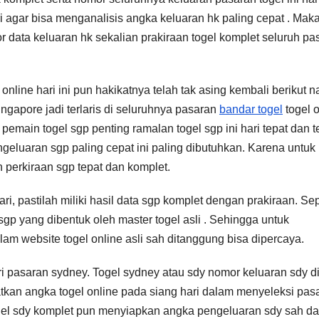
ri agar bisa menganalisis angka keluaran hk paling cepat . Mak
mor data keluaran hk sekalian prakiraan togel komplet seluruh pa
nline hari ini pun hakikatnya telah tak asing kembali berikut 
ingapore jadi terlaris di seluruhnya pasaran
bandar togel
togel o
pemain togel sgp penting ramalan togel sgp ini hari tepat dan t
eluaran sgp paling cepat ini paling dibutuhkan. Karena untuk
 perkiraan sgp tepat dan komplet.
, pastilah miliki hasil data sgp komplet dengan prakiraan. Sep
 sgp yang dibentuk oleh master togel asli . Sehingga untuk
am website togel online asli sah ditanggung bisa dipercaya.
ari pasaran sydney. Togel sydney atau sdy nomor keluaran sdy d
tkan angka togel online pada siang hari dalam menyeleksi pas
 togel sdy komplet pun menyiapkan angka pengeluaran sdy sah da