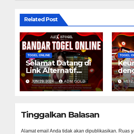
Related Post
TOGEL ONLINE
TOGEL O
Selamat Datang di
Keu
Link Alternatif
den
Togel Online
Men
JUN 29, 2024
ADM GOLD
MEI 2
AlexisTogel
Pred
Main
Tinggalkan Balasan
Alamat email Anda tidak akan dipublikasikan.
Ruas y