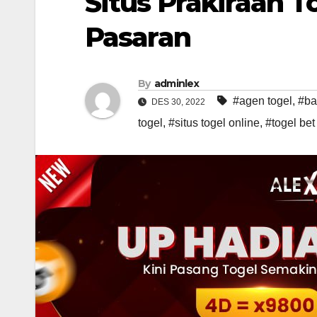
Situs Prakiraan 
Pasaran
By
adminlex
#agen togel
,
#ba
DES 30, 2022
togel
,
#situs togel online
,
#togel bet