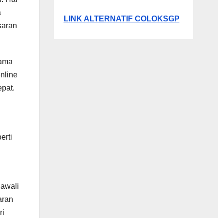
a
LINK ALTERNATIF COLOKSGP
saran
nama
nline
epat.
erti
iawali
aran
ri