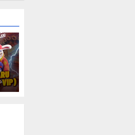
Dan
D