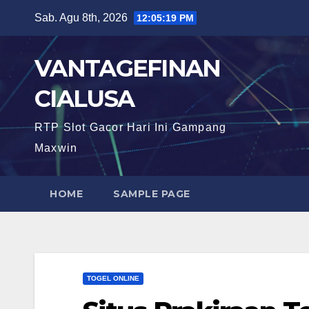
Skip
Sab. Agu 8th, 2026
12:05:21 PM
to
content
VANTAGEFINAN
CIALUSA
RTP Slot Gacor Hari Ini Gampang
Maxwin
HOME
SAMPLE PAGE
TOGEL ONLINE