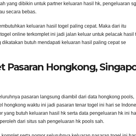
h yang dibikin untuk partner keluaran hasil hk, pengeluaran sg
kau secara bebas.
membutuhkan keluaran hasil togel paling cepat. Maka dari itu
gel online terkomplet ini jadi jalan keluar untuk pelacak hasil 
 dikatakan butuh mendapati keluaran hasil paling cepat se
et Pasaran Hongkong, Singap
i seluruhnya pasaran langsung diambil dari data hongkong pools,
 hongkong waktu ini jadi pasaran tenar togel ini hari se Indone
or yang butuh keluaran hasil hk serta data pengeluaran hk ini ha
iperoleh dari situs sah pengeluaran hk pools sah.
 komplet serta nomor seluruhnya keluaran pasaran togel ini har