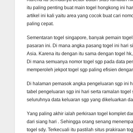
itu paling penting buat main togel hongkong ini ha
artikel ini kali yaitu area yang cocok buat cari no
paling cepat.
Sementaran togel singapore, banyak pemain togel o
pasaran ini. Di mana angka pasang togel ini hari s
Asia. Karena itu dengan itu sama dengan togel hk, 
Di mana semuanya nomor togel sgp pada data peng
memperoleh jekpot togel sgp paling efisien dengan
Di halaman pemasok angka pengeluaran sgp ini hari
tabel pengeluaran sgp ini hari serta ramalan togel
seluruhnya data keluaran sgp yang dikeluarkan dal
Yang paling akhir ialah perkiraan togel komplet d
dari siang hari . Sehingga orang senang menempa
togel sdy. Terkecuali itu pastilah situs prakiraan