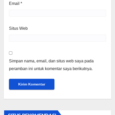
Email
*
Situs Web
Simpan nama, email, dan situs web saya pada
peramban ini untuk komentar saya berikutnya.