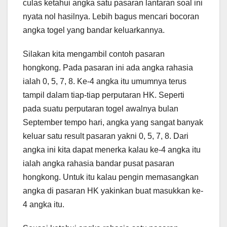
culas ketahui angka satu pasaran lantaran soal ini
nyata nol hasilnya. Lebih bagus mencari bocoran
angka togel yang bandar keluarkannya.
Silakan kita mengambil contoh pasaran
hongkong. Pada pasaran ini ada angka rahasia
ialah 0, 5, 7, 8. Ke-4 angka itu umumnya terus
tampil dalam tiap-tiap perputaran HK. Seperti
pada suatu perputaran togel awalnya bulan
September tempo hari, angka yang sangat banyak
keluar satu result pasaran yakni 0, 5, 7, 8. Dari
angka ini kita dapat menerka kalau ke-4 angka itu
ialah angka rahasia bandar pusat pasaran
hongkong. Untuk itu kalau pengin memasangkan
angka di pasaran HK yakinkan buat masukkan ke-
4 angka itu.