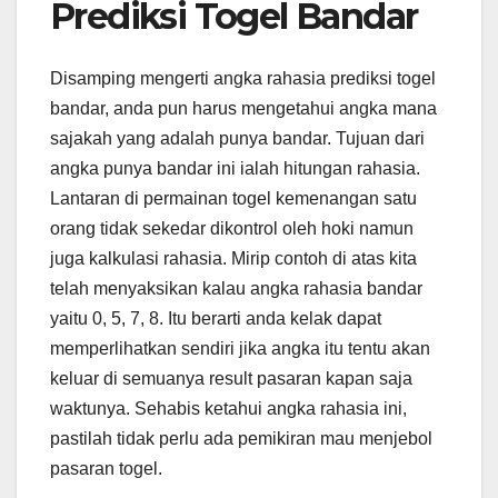
Prediksi Togel Bandar
Disamping mengerti angka rahasia prediksi togel
bandar, anda pun harus mengetahui angka mana
sajakah yang adalah punya bandar. Tujuan dari
angka punya bandar ini ialah hitungan rahasia.
Lantaran di permainan togel kemenangan satu
orang tidak sekedar dikontrol oleh hoki namun
juga kalkulasi rahasia. Mirip contoh di atas kita
telah menyaksikan kalau angka rahasia bandar
yaitu 0, 5, 7, 8. Itu berarti anda kelak dapat
memperlihatkan sendiri jika angka itu tentu akan
keluar di semuanya result pasaran kapan saja
waktunya. Sehabis ketahui angka rahasia ini,
pastilah tidak perlu ada pemikiran mau menjebol
pasaran togel.