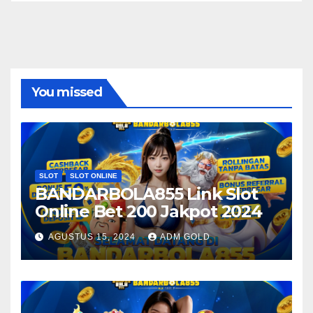
You missed
SLOT
SLOT ONLINE
BANDARBOLA855 Link Slot
Online Bet 200 Jakpot 2024
AGUSTUS 15, 2024
ADM GOLD